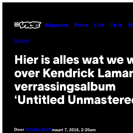
Ga
naar
de
Open
Magazine
Pulse
Life
Tech
M
menu
inhoud
Muziek
Hier is alles wat we
over Kendrick Lama
verrassingsalbum
‘Untitled Unmastere
Door
maart 7, 2016, 2:20am
Noisey Staff