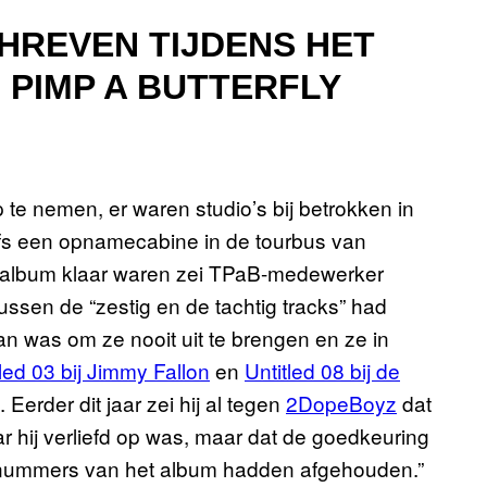
HREVEN TIJDENS HET
PIMP A BUTTERFLY
 te nemen, er waren studio’s bij betrokken in
fs een opnamecabine in de tourbus van
t album klaar waren zei TPaB-medewerker
ussen de “zestig en de tachtig tracks” had
n was om ze nooit uit te brengen en ze in
tled 03 bij Jimmy Fallon
en
Untitled 08 bij de
. Eerder dit jaar zei hij al tegen
2DopeBoyz
dat
r hij verliefd op was, maar dat de goedkeuring
 nummers van het album hadden afgehouden.”