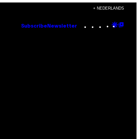
+ NEDERLANDS
Instagram
TikTok
YouTube
Google
Goog
Subscribe
Newsletter
Discove
Top
Posts