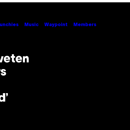
unchies
Music
Waypoint
Members
 weten
rs
d’