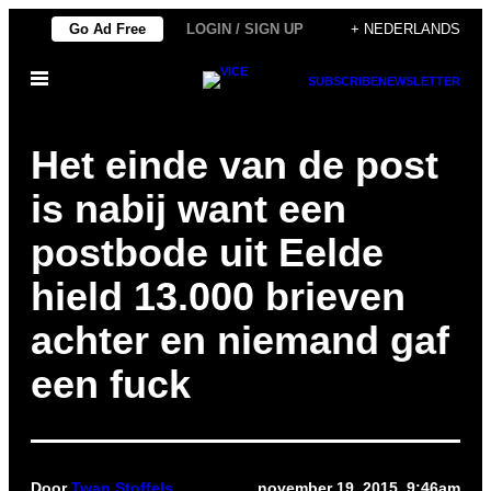
Ga
Go Ad Free
LOGIN / SIGN UP
+ NEDERLANDS
naar
Open
de
SUBSCRIBE
NEWSLETTER
menu
inhoud
Het einde van de post
is nabij want een
postbode uit Eelde
hield 13.000 brieven
achter en niemand gaf
een fuck
Door
Twan Stoffels
november 19, 2015, 9:46am