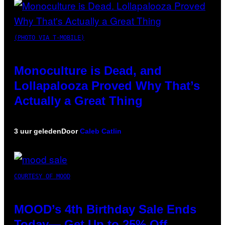
(PHOTO VIA T-MOBILE)
Monoculture is Dead, and
Lollapalooza Proved Why That’s
Actually a Great Thing
3 uur geleden
Door
Caleb Catlin
COURTESY OF MOOD
MOOD’s 4th Birthday Sale Ends
Today— Get Up to 25% Off