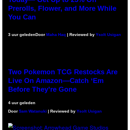
Prerolls, Flower, and More While
You Can
3 uur geleden
Door
Maha Haq
| Reviewed by
Ysolt Usigan
Two Pokemon TCG Restocks Are
Live On Amazon—Catch ‘Em
Before They’re Gone
4 uur geleden
Door
Sam Watanuki
| Reviewed by
Ysolt Usigan