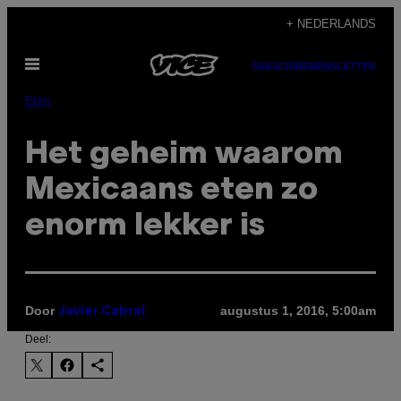
Ga
+ NEDERLANDS
naar
Open
de
SUBSCRIBE
NEWSLETTER
menu
inhoud
Eten
Het geheim waarom
Mexicaans eten zo
enorm lekker is
Door
augustus 1, 2016, 5:00am
Javier Cabral
Deel: