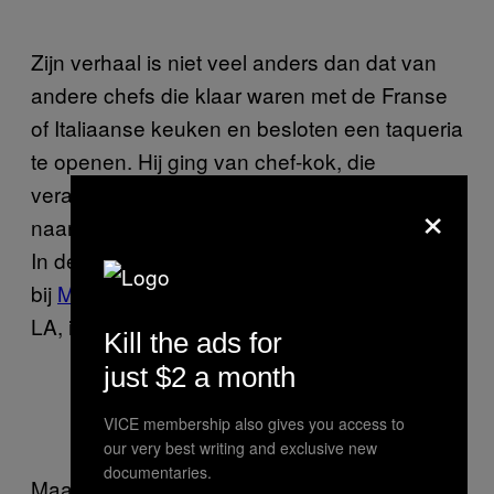
Zijn verhaal is niet veel anders dan dat van
andere chefs die klaar waren met de Franse
of Italiaanse keuken en besloten een taqueria
te openen. Hij ging van chef-kok, die
verantwoordelijk was voor 28 restaurants
×
naar eigenaar van één Mexicaans restaurant.
In de tussentijd heeft hij ook nog ijs gemaakt
bij
MILK
, een van de eerste luxe ijszaken van
LA, in 2008.
Kill the ads for
just $2 a month
VICE membership also gives you access to
Ceviche bij Pez Cantina
our very best writing and exclusive new
documentaries.
Maar wat hem onderscheidt van de rest is