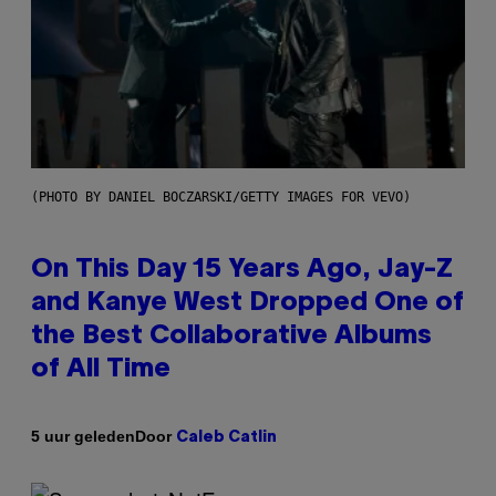
(PHOTO BY DANIEL BOCZARSKI/GETTY IMAGES FOR VEVO)
On This Day 15 Years Ago, Jay-Z
and Kanye West Dropped One of
the Best Collaborative Albums
of All Time
Door
5 uur geleden
Caleb Catlin