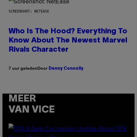
SCREENSHOT: NETEASE
Who Is The Hood? Everything To
Know About The Newest Marvel
Rivals Character
Door
7 uur geleden
Denny Connolly
MEER
VAN VICE