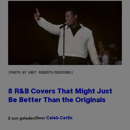
(PHOTO BY EBET ROBERTS/REDFERNS)
8 R&B Covers That Might Just
Be Better Than the Originals
Door
2 uur geleden
Caleb Catlin