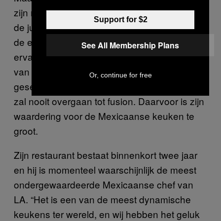
zijn respect voor traditie, zijn bescheidenheid,
Support for $2
de juiste uitspraak van Spaanse woorden en
de eerdergenoemde aanleg voor sazón. Zijn
See All Membership Plans
ervaring met de Franse keuken komt soms
van pas, zoals bij zijn gestoofde runderwang
Or, continue for free
geserveerd met salsa verde, maar zijn eten
zal nooit overgaan tot fusion. Daarvoor is zijn
waardering voor de Mexicaanse keuken te
groot.
Zijn restaurant bestaat binnenkort twee jaar
en hij is momenteel waarschijnlijk de meest
ondergewaardeerde Mexicaanse chef van
LA. “Het is een van de meest dynamische
keukens ter wereld, en wij hebben het geluk