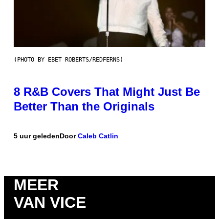
(PHOTO BY EBET ROBERTS/REDFERNS)
8 R&B Covers That Might Just Be
Better Than the Originals
5 uur geleden
Door
Caleb Catlin
MEER
VAN VICE