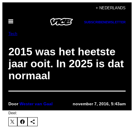
Ga
+ NEDERLANDS
naar
Open
de
SUBSCRIBE
NEWSLETTER
menu
inhoud
Tech
2015 was het heetste
jaar ooit. In 2025 is dat
normaal
Door
Wester van Gaal
november 7, 2016, 5:43am
Deel: