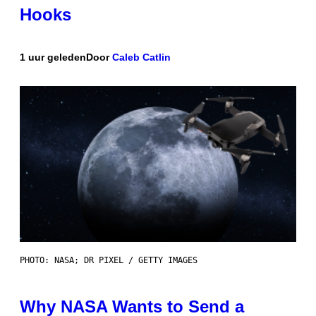
Hooks
1 uur geleden
Door
Caleb Catlin
PHOTO: NASA; DR PIXEL / GETTY IMAGES
Why NASA Wants to Send a