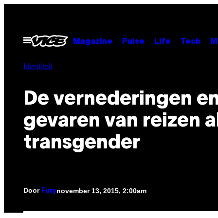
Ga
naar
de
Open
Magazine
Pulse
Life
Tech
M
menu
inhoud
Identiteit
De vernederingen e
gevaren van reizen a
transgender
Door
november 13, 2015, 2:00am
Fury