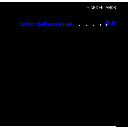
+ NEDERLANDS
Instagram
TikTok
YouTube
Google
Goog
Subscribe
Newsletter
Discove
Top
Posts