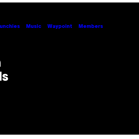
unchies
Music
Waypoint
Members
n
ls