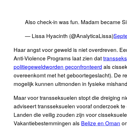
Also check-in was fun. Madam became S
— Lissa Hyacinth (@AnalyticaLissa)
Sept
Haar angst voor geweld is niet overdreven. Een
Anti-Violence Programs laat zien dat
transsek
politiegeweldworden geconfronteerd
als cisse
overeenkomt met het geboortegeslacht). De real
mogelijk kunnen uitmonden in fysieke mishand
Maar voor transseksuelen stopt die dreiging ni
adviseert transseksuelen vooraf onderzoek te
Landen die veilig zouden zijn voor cisseksuelen
Vakantiebestemmingen als
Belize en Oman
on