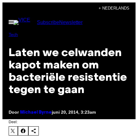
Ga
+ NEDERLANDS
naar
Open
Subscribe
Newsletter
de
menu
inhoud
Tech
Laten we celwanden
kapot maken om
bacteriële resistentie
tegen te gaan
Door
juni 20, 2014, 3:23am
Michael Byrne
Deel: