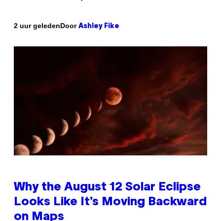
Door
2 uur geleden
Ashley Fike
Why the August 12 Solar Eclipse
Looks Like It’s Moving Backward
on Maps