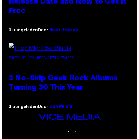
Release Date and How to Get It
Free
Door
3 uur geleden
Brent Koepp
PHOTO BY BOB BERG/GETTY IMAGES
3 No-Skip Geek Rock Albums
Turning 30 This Year
Door
3 uur geleden
Dan Milam
VICE
MEDIA
INSTAGRAM
TIKTOK
YOUTUBE