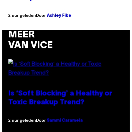
Door
2 uur geleden
Ashley Fike
MEER
VAN VICE
Is ‘Soft Blocking’ a Healthy or
Toxic Breakup Trend?
Door
2 uur geleden
Sammi Caramela