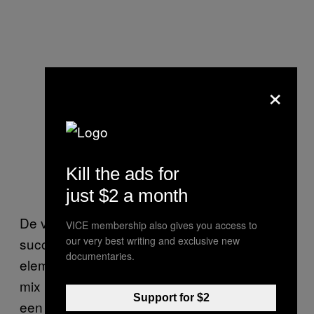
×
Kill the ads for
just $2 a month
De vraag blijft wel hoe het kan dat Ryan zo
VICE membership also gives you access to
our very best writing and exclusive new
succesvol is met Fiji. Het belangrijkste
documentaries.
element is volgens kenners dat hij een goede
mix heeft gecreëerd tussen lokale jongens en
Support for $2
een aantal grote namen, zoals Jarryd Hayne.