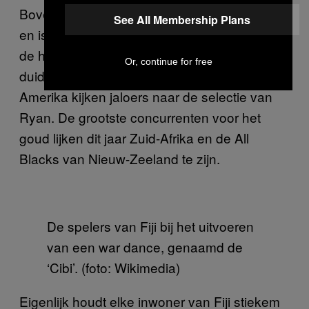
Bovendien zijn de spelers fitter dan voorheen
See All Membership Plans
en is Ryan tactisch sterk. Dat andere teams
de hete adem van Fiji in de nek voelen moge
Or, continue for free
duidelijk zijn. Landen als Australië en
Amerika kijken jaloers naar de selectie van
Ryan. De grootste concurrenten voor het
goud lijken dit jaar Zuid-Afrika en de All
Blacks van Nieuw-Zeeland te zijn.
De spelers van Fiji bij het uitvoeren
van een war dance, genaamd de
‘Cibi’. (foto: Wikimedia)
Eigenlijk houdt elke inwoner van Fiji stiekem