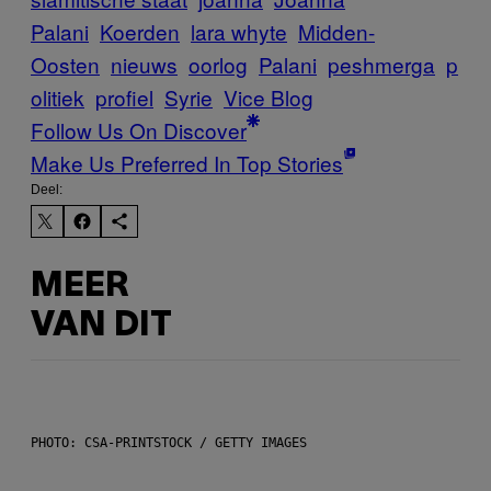
Palani
Koerden
lara whyte
Midden-
Oosten
nieuws
oorlog
Palani
peshmerga
p
olitiek
profiel
Syrie
Vice Blog
Follow Us On Discover
Make Us Preferred In Top Stories
Deel:
MEER
VAN DIT
PHOTO: CSA-PRINTSTOCK / GETTY IMAGES