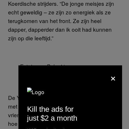
Koerdische strijders. “De jonge meisjes zijn
echt geweldig – ze zijn zo energiek als ze
terugkomen van het front. Ze zijn heel
dapper, dapperder dan ik ooit had kunnen
zijn op die leeftijd.”
Foto’s van Palani toen ze nog aan
×
het vechten was in Syrië. Foto’s
eigendom van Palani
De YPG heeft ook Yazidi-families geholpen
met het wegsmokkelen van familie en
Kill the ads for
vrienden, weg uit IS-gebied. Palani beschreef
just $2 a month
hoe ze gedetailleerde correspondentie