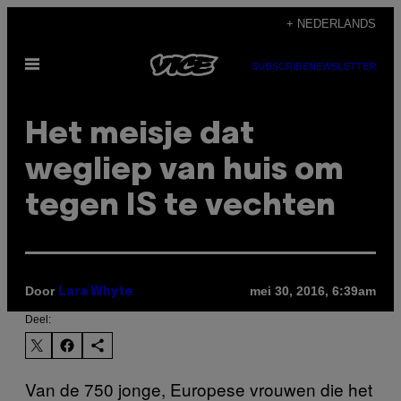
Ga
+ NEDERLANDS
naar
Open
de
SUBSCRIBE
NEWSLETTER
menu
inhoud
Het meisje dat
wegliep van huis om
tegen IS te vechten
Door
mei 30, 2016, 6:39am
Lara Whyte
Deel:
Van de 750 jonge, Europese vrouwen die het