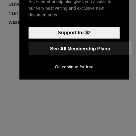
VICE membership also gives you access to
ontving van meisjes in gevangenschap, die
our very best writing and exclusive new
hun eigen ontsnapping aan het organiseren
documentaries.
waren, of smeekten om hulp.
Support for $2
See All Membership Plans
Or, continue for free