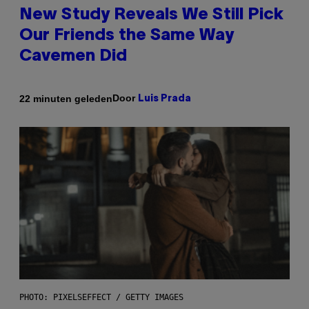
New Study Reveals We Still Pick
Our Friends the Same Way
Cavemen Did
Door
22 minuten geleden
Luis Prada
PHOTO: PIXELSEFFECT / GETTY IMAGES