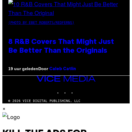
(PHOTO BY EBET ROBERTS/REDFERNS)
8 R&B Covers That Might Just
Be Better Than the Originals
Door
19 uur geleden
Caleb Catlin
VICE
MEDIA
INSTAGRAM
TIKTOK
YOUTUBE
© 2026 VICE DIGITAL PUBLISHING, LLC
×