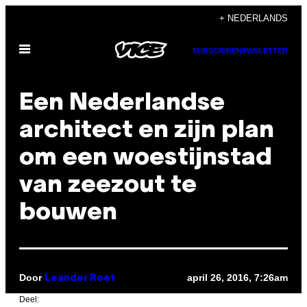
Ga
+ NEDERLANDS
naar
Open
de
SUBSCRIBE
NEWSLETTER
menu
inhoud
Een Nederlandse
architect en zijn plan
om een woestijnstad
van zeezout te
bouwen
Door
april 26, 2016, 7:26am
Leander Roet
Deel: