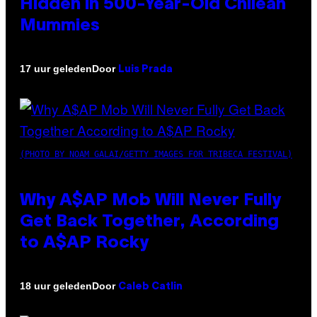
Hidden in 500-Year-Old Chilean
Mummies
Door
17 uur geleden
Luis Prada
(PHOTO BY NOAM GALAI/GETTY IMAGES FOR TRIBECA FESTIVAL)
Why A$AP Mob Will Never Fully
Get Back Together, According
to A$AP Rocky
Door
18 uur geleden
Caleb Catlin