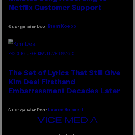
Netflix Customer Support
Door
6 uur geleden
Brent Koepp
PHOTO BY JEFF KRAVITZ/FILMMAGIC
The Set of Lyrics That Still Give
Kim Deal Firsthand
Embarrassment Decades Later
Door
6 uur geleden
Lauren Boisvert
VICE
MEDIA
INSTAGRAM
TIKTOK
YOUTUBE