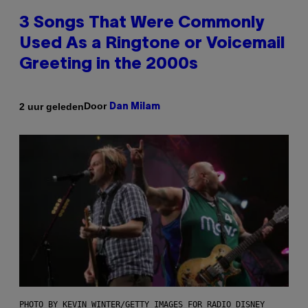
3 Songs That Were Commonly
Used As a Ringtone or Voicemail
Greeting in the 2000s
Door
2 uur geleden
Dan Milam
PHOTO BY KEVIN WINTER/GETTY IMAGES FOR RADIO DISNEY