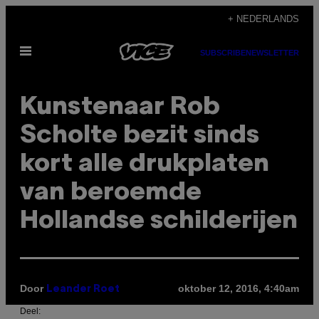
Ga
+ NEDERLANDS
naar
Open
de
SUBSCRIBE
NEWSLETTER
menu
inhoud
Kunstenaar Rob
Scholte bezit sinds
kort alle drukplaten
van beroemde
Hollandse schilderijen
Door
oktober 12, 2016, 4:40am
Leander Roet
Deel: