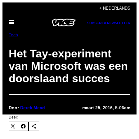
Ga
+ NEDERLANDS
naar
Open
de
SUBSCRIBE
NEWSLETTER
menu
inhoud
Tech
Het Tay-experiment
van Microsoft was een
doorslaand succes
Door
Derek Mead
maart 25, 2016, 5:06am
Deel: