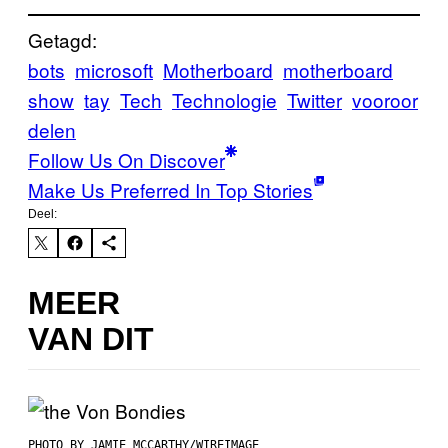
Getagd:
bots
microsoft
Motherboard
motherboard
show
tay
Tech
Technologie
Twitter
vooroor
delen
Follow Us On Discover
Make Us Preferred In Top Stories
Deel:
MEER
VAN DIT
PHOTO BY JAMIE MCCARTHY/WIREIMAGE