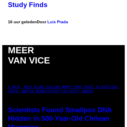
Study Finds
16 uur geleden
Door
Luis Prada
MEER
VAN VICE
A MUCH, MUCH OLDER CHILEAN MUMMY THAN THOSE IN QUESTION.
PHOTO: MARTIN BERNETTI/AFP VIA GETTY IMAGES
Scientists Found Smallpox DNA
Hidden in 500-Year-Old Chilean
Mummies