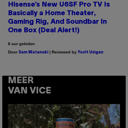
Hisense’s New U6SF Pro TV Is
Basically a Home Theater,
Gaming Rig, And Soundbar In
One Box (Deal Alert!)
6 uur geleden
Door
| Reviewed by
Sam Watanuki
Ysolt Usigan
MEER
VAN VICE