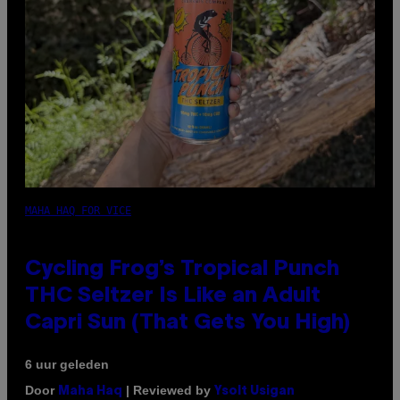
MAHA HAQ FOR VICE
Cycling Frog’s Tropical Punch
THC Seltzer Is Like an Adult
Capri Sun (That Gets You High)
6 uur geleden
Door
| Reviewed by
Maha Haq
Ysolt Usigan