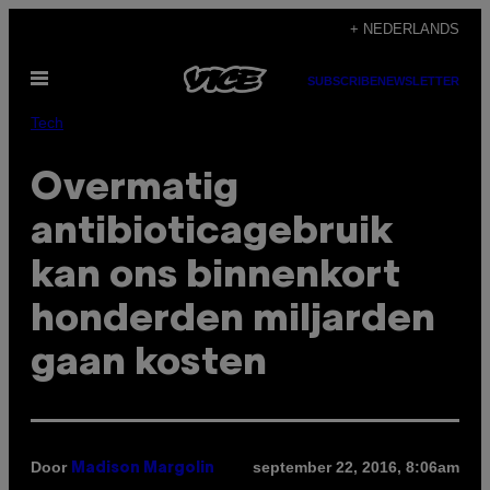
Ga
+ NEDERLANDS
naar
Open
de
SUBSCRIBE
NEWSLETTER
menu
inhoud
Tech
Overmatig
antibioticagebruik
kan ons binnenkort
honderden miljarden
gaan kosten
Door
september 22, 2016, 8:06am
Madison Margolin