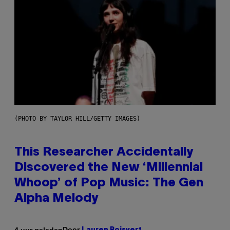
(PHOTO BY TAYLOR HILL/GETTY IMAGES)
This Researcher Accidentally
Discovered the New ‘Millennial
Whoop’ of Pop Music: The Gen
Alpha Melody
Door
4 uur geleden