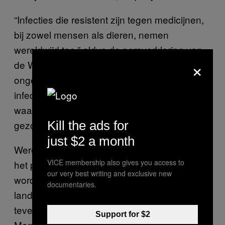
“Infecties die resistent zijn tegen medicijnen,
bij zowel mensen als dieren, nemen
wereldwijd toe,” aldus de persverklaring van
×
de Wereldbank. “Als antimicrobiële resistentie
ongecontroleerd blijft verspreiden zullen
infecties opnieuw onbehandelbaar worden,
waarmee een eeuw aan vooruitgang in de
gezondheidszorg ongedaan wordt gemaakt.”
Kill the ads for
just $2 a month
Wereldwijd kunnen overheden beginnen met
VICE membership also gives you access to
het probleem te verzachten: het beleid kan
our very best writing and exclusive new
worden gebruikt om minder antibiotica in
documentaries.
landbouw toe te staan, en het stoppen van
teveel antibiotica voorschrijven door dokters.
Support for $2
Momenteel worden zelfs groenten en fruit