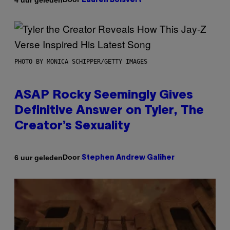
Lauren Boisvert
PHOTO BY MONICA SCHIPPER/GETTY IMAGES
ASAP Rocky Seemingly Gives
Definitive Answer on Tyler, The
Creator’s Sexuality
Door
6 uur geleden
Stephen Andrew Galiher