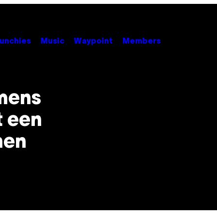
unchies
Music
Waypoint
Members
 mens
t een
nen