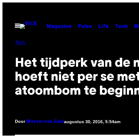
Ga
naar
de
Open
Magazine
Pulse
Life
Tech
M
menu
inhoud
Tech
​Het tijdperk van de
hoeft niet per se me
atoombom te begin
Door
augustus 30, 2016, 5:54am
Wester van Gaal