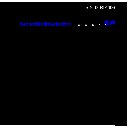
+ NEDERLANDS
Instagram
TikTok
YouTube
Google
Goog
Subscribe
Newsletter
Discove
Top
Posts