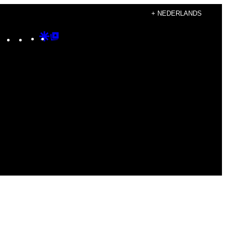
+ NEDERLANDS
Instagram
TikTok
YouTube
Google
Google
Discover
Top
Posts