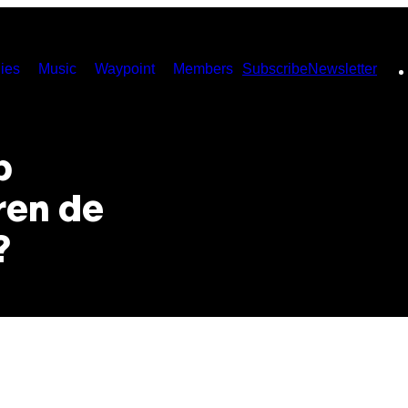
ies
Music
Waypoint
Members
Subscribe
Newsletter
p
ren de
?