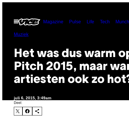
Ga
naar
Open
Magazine
Pulse
Life
Tech
Munch
de
menu
inhoud
Muziek
Het was dus warm o
Pitch 2015, maar wa
artiesten ook zo hot
juli 6, 2015, 3:49am
Deel: