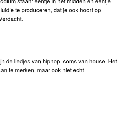
odium staan: eentje in het midden en eentje
eluidje te produceren, dat je ook hoort op
Verdacht.
zijn de liedjes van hiphop, soms van house. Het
 aan te merken, maar ook niet echt