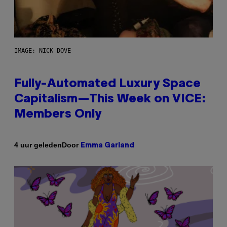
IMAGE: NICK DOVE
Fully-Automated Luxury Space
Capitalism—This Week on VICE:
Members Only
Door
4 uur geleden
Emma Garland