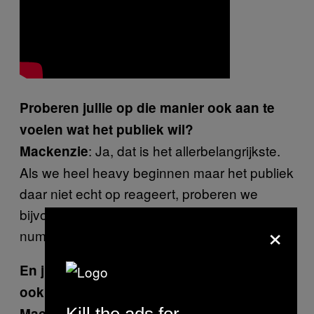
Proberen jullie op die manier ook aan te
voelen wat het publiek wil?
: Ja, dat is het allerbelangrijkste.
Mackenzie
Als we heel heavy beginnen maar het publiek
daar niet echt op reageert, proberen we
bijvoorbeeld daarna wat toegankelijkere
×
nummers te spelen.
En jullie hebben met vijf albums natuurlijk
ook genoeg te kiezen.
Kill the ads for
: Klopt, het vorige album
Mackenzie