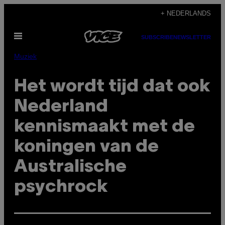
Ga
+ NEDERLANDS
naar
Open
de
SUBSCRIBE
NEWSLETTER
menu
inhoud
Muziek
Het wordt tijd dat ook
Nederland
kennismaakt met de
koningen van de
Australische
psychrock