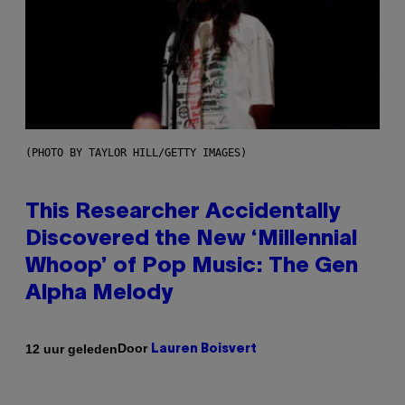
(PHOTO BY TAYLOR HILL/GETTY IMAGES)
This Researcher Accidentally
Discovered the New ‘Millennial
Whoop’ of Pop Music: The Gen
Alpha Melody
Door
12 uur geleden
Lauren Boisvert