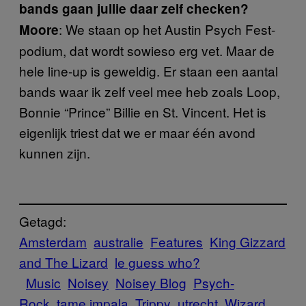
bands gaan jullie daar zelf checken?
: We staan op het Austin Psych Fest-
Moore
podium, dat wordt sowieso erg vet. Maar de
hele line-up is geweldig. Er staan een aantal
bands waar ik zelf veel mee heb zoals Loop,
Bonnie “Prince” Billie en St. Vincent. Het is
eigenlijk triest dat we er maar één avond
kunnen zijn.
Getagd:
Amsterdam
australie
Features
King Gizzard
and The Lizard
le guess who?
Music
Noisey
Noisey Blog
Psych-
Rock
tame impala
Trippy
utrecht
Wizard