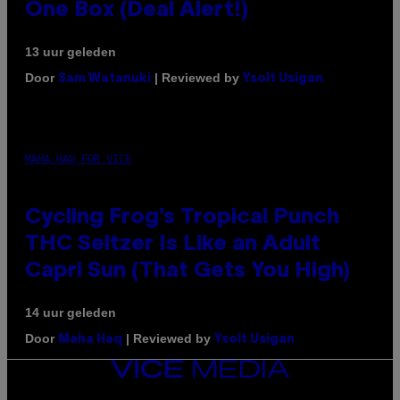
One Box (Deal Alert!)
13 uur geleden
Door
| Reviewed by
Sam Watanuki
Ysolt Usigan
MAHA HAQ FOR VICE
Cycling Frog’s Tropical Punch
THC Seltzer Is Like an Adult
Capri Sun (That Gets You High)
14 uur geleden
Door
| Reviewed by
Maha Haq
Ysolt Usigan
VICE
MEDIA
INSTAGRAM
TIKTOK
YOUTUBE