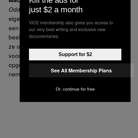
just $2 a month
bestaat uit nummers die we
Oddments
eigenlijk weg zouden gooien. Dat leek ons op
VICE membership also gives you access to
een gegeven moment toch zonde, dus
our very best writing and exclusive new
besloten we er nog wat aan te sleutelen en
documentaries.
ze opnieuw op te nemen. Het laatste album is
voor een groot gedeelte on the road
Support for $2
opgenomen, want ook als we op tour zijn
See All Membership Plans
nemen we muziek op.
Or, continue for free