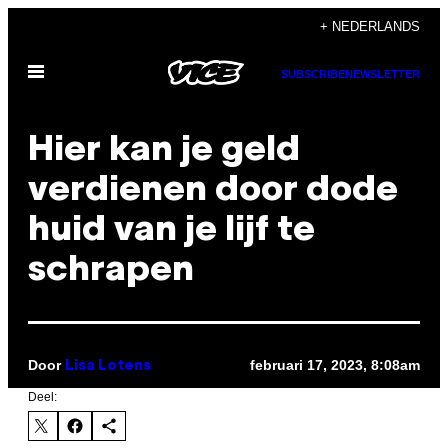
Ga
+ NEDERLANDS
naar
Open
de
SUBSCRIBE
NEWSLETTER
menu
inhoud
Hier kan je geld
verdienen door dode
huid van je lijf te
schrapen
Door
februari 17, 2023, 8:08am
Lisa Lotens
Deel: