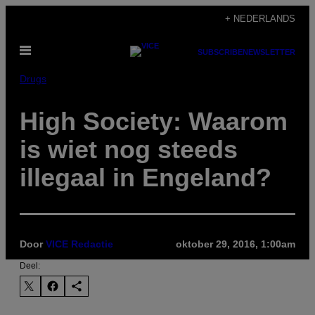
Ga
+ NEDERLANDS
naar
Open
de
SUBSCRIBE
NEWSLETTER
menu
inhoud
Drugs
High Society: Waarom
is wiet nog steeds
illegaal in Engeland?
Door
VICE Redactie
oktober 29, 2016, 1:00am
Deel: