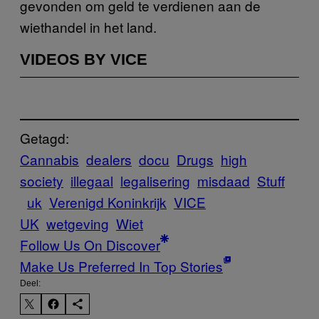
gevonden om geld te verdienen aan de
wiethandel in het land.
VIDEOS BY VICE
Getagd:
Cannabis
dealers
docu
Drugs
high
society
illegaal
legalisering
misdaad
Stuff
uk
Verenigd Koninkrijk
VICE
UK
wetgeving
Wiet
Follow Us On Discover
Make Us Preferred In Top Stories
Deel: