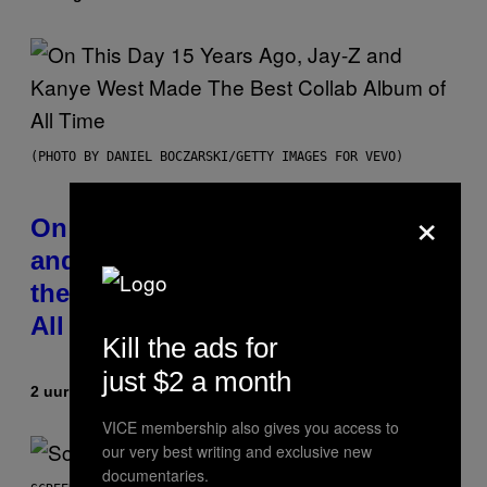
(PHOTO BY DANIEL BOCZARSKI/GETTY IMAGES FOR VEVO)
×
On This Day 15 Years Ago, Jay-Z
and Kanye West Dropped One of
the Best Collaborative Albums of
All Time
Kill the ads for
just $2 a month
2 uur geleden
Door
Caleb Catlin
VICE membership also gives you access to
our very best writing and exclusive new
documentaries.