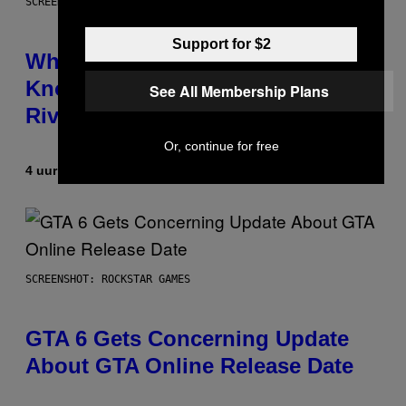
SCREENSHOT: NETEASE
Support for $2
Who Is The Hood? Everything To
Know About The Newest Marvel
See All Membership Plans
Rivals Character
Or, continue for free
4 uur geleden
Door
Denny Connolly
SCREENSHOT: ROCKSTAR GAMES
GTA 6 Gets Concerning Update
About GTA Online Release Date