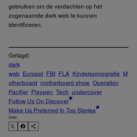
gebruiken om de verdachten op het
zogenaamde dark web te kunnen
identificeren.
Getagd:
dark
web
Europol
FBI
FLA
Kinderpornografie
M
otherboard
motherboard show
Operation
Pacifier
Playpen
Tech
undercover
Follow Us On Discover
Make Us Preferred In Top Stories
Deel: