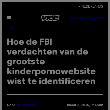
Ga
+ NEDERLANDS
naar
Open
de
SUBSCRIBE
NEWSLETTER
menu
inhoud
Tech
Hoe de FBI
verdachten van de
grootste
kinderpornowebsite
wist te identificeren
Door
maart 3, 2016, 7:12am
Joseph Cox