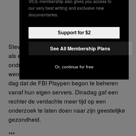
VICE membership also gives you access to
our very best writing and exclusive new
documentaries.
Support for $2
Steven Chase is ook aangeklaagd voor zij rol
See All Membership Plans
als en administrator op Playpen. Het is
onduidelijk hoe hij is geïdentificeerd, maar hij
Or, continue for free
werd gearresteerd op 20 februari 2015, de
dag dat de FBI Playpen begon te beheren
vanaf hun eigen servers. Dinsdag gaf een
rechter de verdachte meer tijd op een
onderzoek te laten doen naar zijn geestelijke
gezondheid.
***