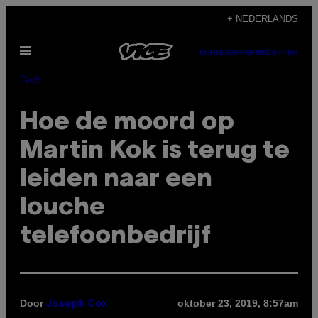
Ga
+ NEDERLANDS
naar
Open
de
SUBSCRIBE
NEWSLETTER
menu
inhoud
Tech
Hoe de moord op
Martin Kok is terug te
leiden naar een
louche
telefoonbedrijf
Door
oktober 23, 2019, 8:57am
Joseph Cox