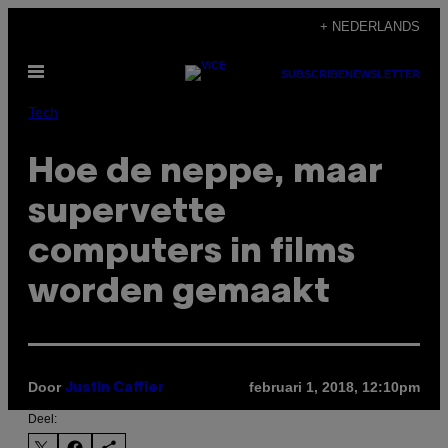
Ga
+ NEDERLANDS
naar
Open
de
SUBSCRIBE
NEWSLETTER
menu
inhoud
Tech
Hoe de neppe, maar
supervette
computers in films
worden gemaakt
Door
februari 1, 2018, 12:10pm
Justin Caffier
Deel: