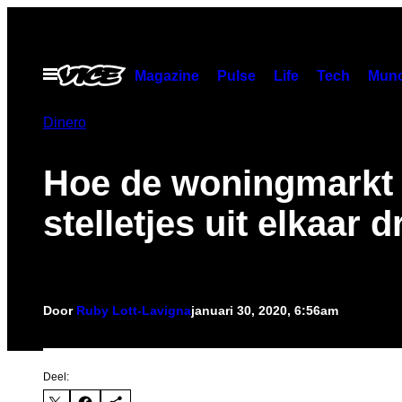
Ga
naar
de
Open
Magazine
Pulse
Life
Tech
Munc
menu
inhoud
Dinero
Hoe de woningmarkt
stelletjes uit elkaar dr
Door
Ruby Lott-Lavigna
januari 30, 2020, 6:56am
Deel: