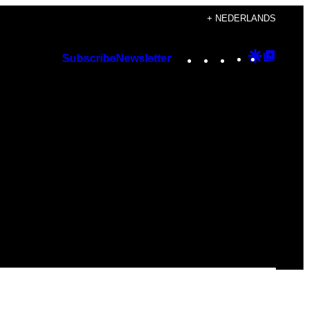
+ NEDERLANDS
Instagram
TikTok
YouTube
Google
Googl
Subscribe
Newsletter
Discover
Top
Posts