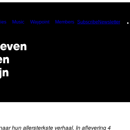
ies
Music
Waypoint
Members
Subscribe
Newsletter
leven
en
jn
r hun allersterkste verhaal. In aflevering 4