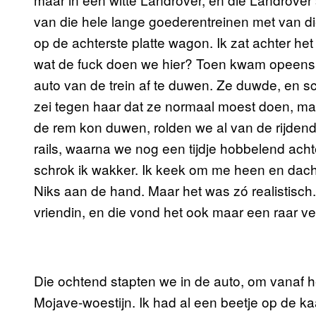
van die hele lange goederentreinen met van d
op de achterste platte wagon. Ik zat achter het 
wat de fuck doen we hier? Toen kwam opeens m
auto van de trein af te duwen. Ze duwde, en s
zei tegen haar dat ze normaal moest doen, ma
de rem kon duwen, rolden we al van de rijdende
rails, waarna we nog een tijdje hobbelend achte
schrok ik wakker. Ik keek om me heen en dacht:
Niks aan de hand. Maar het was zó realistisch
vriendin, en die vond het ook maar een raar ve
Die ochtend stapten we in de auto, om vanaf he
Mojave-woestijn. Ik had al een beetje op de k