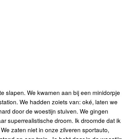
te slapen. We kwamen aan bij een minidorpje
station. We hadden zoiets van: oké, laten we
ard door de woestijn stuiven. We gingen
aar superrealistische droom. Ik droomde dat ik
. We zaten niet in onze zilveren sportauto,
stond op een trein. Je hebt daar in de woestijn