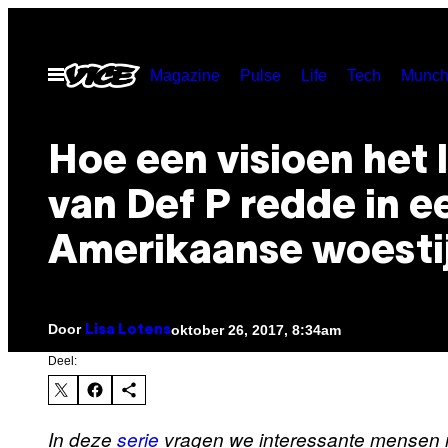
Ga
naar
Open
Magazine
Pulse
Life
Tech
Munch
de
menu
inhoud
Hoe een visioen het 
van Def P redde in e
Amerikaanse woesti
Door
oktober 26, 2017, 8:34am
Lisa Lotens
Deel:
In deze
serie
vragen we interessante mensen naa