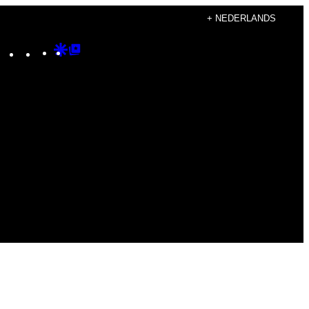
+ NEDERLANDS
Instagram
TikTok
YouTube
Google
Google
Discover
Top
Posts