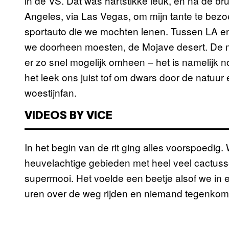
in de VS. Dat was hartstikke leuk, en na de brui
Angeles, via Las Vegas, om mijn tante te bezoe
sportauto die we mochten lenen. Tussen LA en
we doorheen moesten, de Mojave desert. De 
er zo snel mogelijk omheen – het is namelijk 
het leek ons juist tof om dwars door de natuur
woestijnfan.
VIDEOS BY VICE
In het begin van de rit ging alles voorspoedig
heuvelachtige gebieden met heel veel cactus
supermooi. Het voelde een beetje alsof we in e
uren over de weg rijden en niemand tegenkom