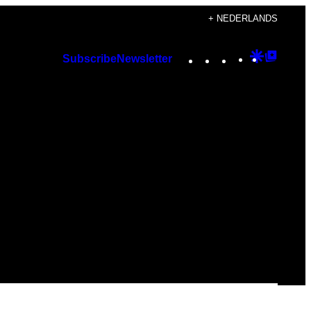
+ NEDERLANDS
Instagram
TikTok
YouTube
Google
Googl
Subscribe
Newsletter
Discover
Top
Posts