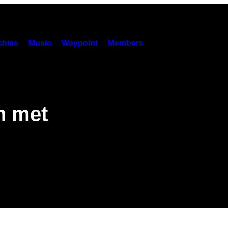
hies
Music
Waypoint
Members
n met