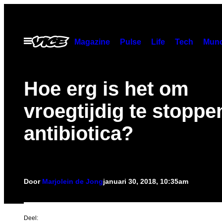
Ga
naar
de
Open
Magazine
Pulse
Life
Tech
Munc
menu
inhoud
Hoe erg is het om
vroegtijdig te stoppe
antibiotica?
Door
Marjolein de Jong
januari 30, 2018, 10:35am
Deel: