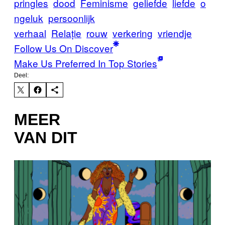
pringles
dood
Feminisme
geliefde
liefde
o
ngeluk
persoonlijk
verhaal
Relație
rouw
verkering
vriendje
Follow Us On Discover
Make Us Preferred In Top Stories
Deel:
MEER
VAN DIT