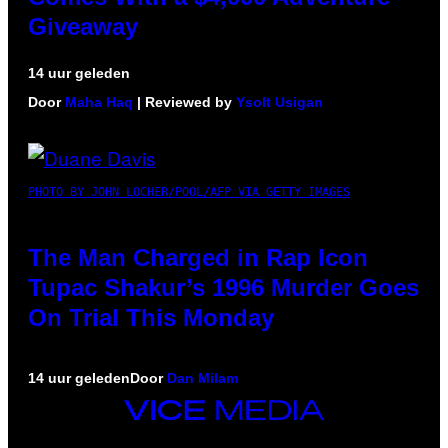
Giveaway
14 uur geleden
Door
Maha Haq
| Reviewed by
Ysolt Usigan
PHOTO BY JOHN LOCHER/POOL/AFP VIA GETTY IMAGES
The Man Charged in Rap Icon
Tupac Shakur’s 1996 Murder Goes
On Trial This Monday
14 uur geleden
Door
Dan Milam
VICE
MEDIA
INSTAGRAM
TIKTOK
YOUTUBE