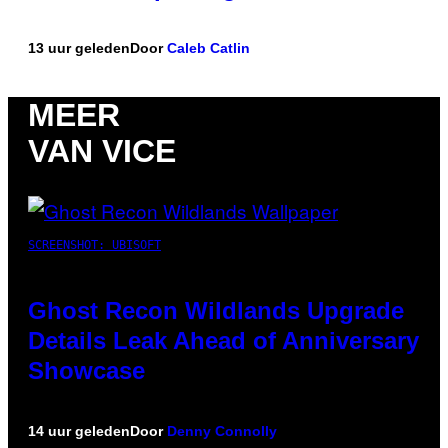
13 uur geleden
Door
Caleb Catlin
MEER
VAN VICE
SCREENSHOT: UBISOFT
Ghost Recon Wildlands Upgrade
Details Leak Ahead of Anniversary
Showcase
14 uur geleden
Door
Denny Connolly