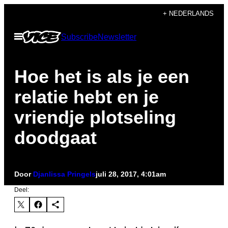
Ga
+ NEDERLANDS
naar
Open
Subscribe
Newsletter
de
menu
inhoud
Hoe het is als je een
relatie hebt en je
vriendje plotseling
doodgaat
Door
Djanlissa Pringels
juli 28, 2017, 4:01am
Deel: