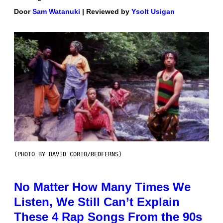
Door
Sam Watanuki
| Reviewed by
Ysolt Usigan
(PHOTO BY DAVID CORIO/REDFERNS)
No Matter How Many Times We
Listen, We Still Can’t Explain
These 4 Rap Songs From the 90s