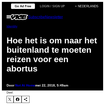
Ga
Go Ad Free
LOGIN / SIGN UP
+ NEDERLANDS
naar
Open
Subscribe
Newsletter
de
menu
inhoud
Identity
Hoe het is om naar het
buitenland te moeten
reizen voor een
abortus
Door
Not At Home
mei 22, 2018, 5:49am
Deel: