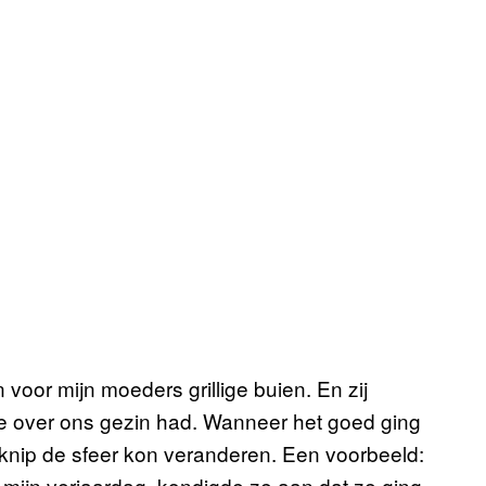
n voor mijn moeders grillige buien. En zij
e over ons gezin had. Wanneer het goed ging
erknip de sfeer kon veranderen. Een voorbeeld:
 mijn verjaardag, kondigde ze aan dat ze ging