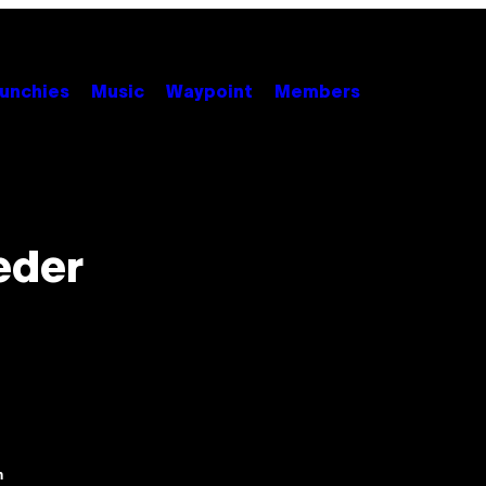
unchies
Music
Waypoint
Members
eder
m