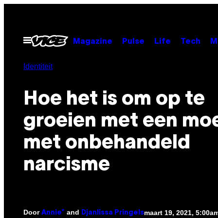
Ga
naar
de
Open
Magazine
Pulse
Life
Tech
M
menu
inhoud
Identiteit
Hoe het is om op te
groeien met een mo
met onbehandeld
narcisme
Door
and
maart 19, 2021, 5:00a
Annie*
Djanlissa Pringels