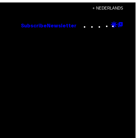
+ NEDERLANDS
Instagram
TikTok
YouTube
Google
Goog
Subscribe
Newsletter
Discove
Top
Posts