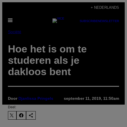
Ga
+ NEDERLANDS
naar
Open
de
SUBSCRIBE
NEWSLETTER
menu
inhoud
Société
Hoe het is om te
studeren als je
dakloos bent
Door
Djanlissa Pringels
september 11, 2019, 11:50am
Deel: