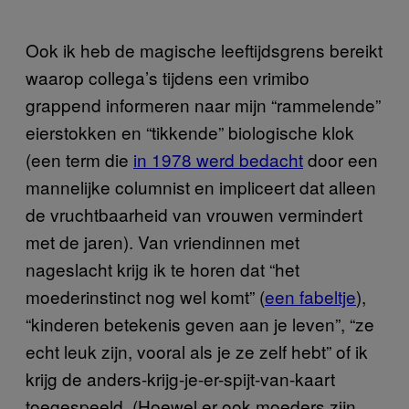
Ook ik heb de magische leeftijdsgrens bereikt
waarop collega’s tijdens een vrimibo
grappend informeren naar mijn “rammelende”
eierstokken en “tikkende” biologische klok
(een term die
in 1978 werd bedacht
door een
mannelijke columnist en impliceert dat alleen
de vruchtbaarheid van vrouwen vermindert
met de jaren). Van vriendinnen met
nageslacht krijg ik te horen dat “het
moederinstinct nog wel komt” (
een fabeltje
),
“kinderen betekenis geven aan je leven”, “ze
echt leuk zijn, vooral als je ze zelf hebt” of ik
krijg de anders-krijg-je-er-spijt-van-kaart
toegespeeld. (Hoewel er ook moeders zijn