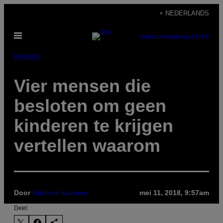
Ga
+ NEDERLANDS
naar
Open
de
SUBSCRIBE
NEWSLETTER
menu
inhoud
Identiteit
Vier mensen die
besloten om geen
kinderen te krijgen
vertellen waarom
Door
Adriana Ivanova
mei 11, 2018, 9:57am
Deel: