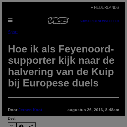
Ga
+ NEDERLANDS
naar
Open
de
SUBSCRIBE
NEWSLETTER
menu
inhoud
Sport
Hoe ik als Feyenoord-
supporter kijk naar de
halvering van de Kuip
bij Europese duels
Door
Jeroen Koot
augustus 26, 2016, 8:48am
Deel: