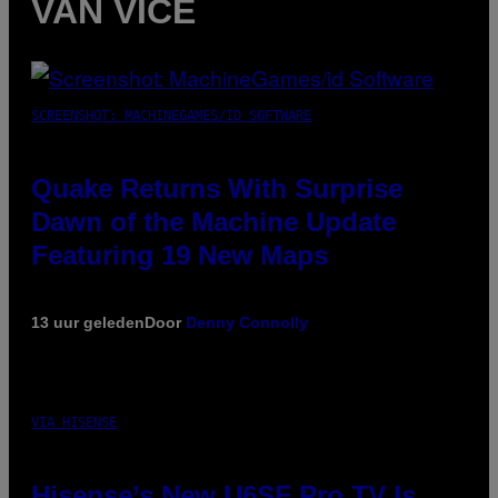
VAN VICE
SCREENSHOT: MACHINEGAMES/ID SOFTWARE
Quake Returns With Surprise
Dawn of the Machine Update
Featuring 19 New Maps
13 uur geleden
Door
Denny Connolly
VIA HISENSE
Hisense’s New U6SF Pro TV Is