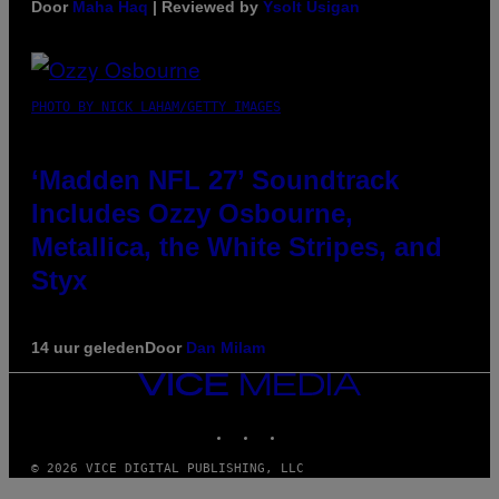
Door
Maha Haq
| Reviewed by
Ysolt Usigan
PHOTO BY NICK LAHAM/GETTY IMAGES
‘Madden NFL 27’ Soundtrack
Includes Ozzy Osbourne,
Metallica, the White Stripes, and
Styx
14 uur geleden
Door
Dan Milam
VICE
MEDIA
INSTAGRAM
TIKTOK
YOUTUBE
© 2026 VICE DIGITAL PUBLISHING, LLC