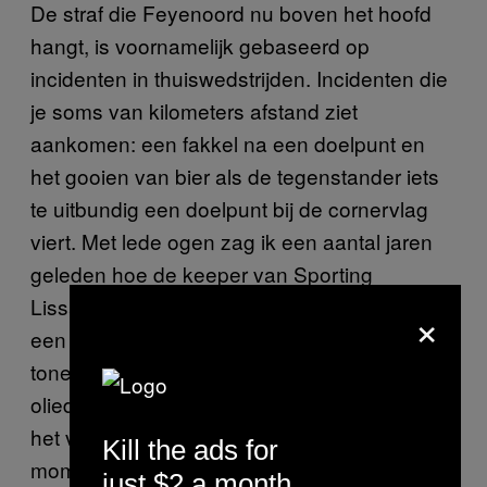
De straf die Feyenoord nu boven het hoofd
hangt, is voornamelijk gebaseerd op
incidenten in thuiswedstrijden. Incidenten die
je soms van kilometers afstand ziet
aankomen: een fakkel na een doelpunt en
het gooien van bier als de tegenstander iets
te uitbundig een doelpunt bij de cornervlag
viert. Met lede ogen zag ik een aantal jaren
geleden hoe de keeper van Sporting
Lissabon een toneelstukje opvoerde toen er
×
een stuk vuurwerk naast hem ontplofte. Een
toneelstuk, maar wel een waarvoor de
oliedomme fan een podium bood door iets op
het veld te gooien. Tegen mijn buurman
Kill the ads for
mompelde ik iets van ‘daar gaan we weer.’
just $2 a month