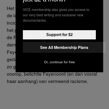
Het was niet het laatste incident. Sterker nog,
VICE membership also gives you access to
de laatste 13 wedstrijden waren er 13
our very best writing and exclusive new
documentaries.
incidenten. Van het afsteken van fakkels, tot
het gooien van voorwerpen op het veld. Toen
Support for $2
de Franse scheidsrechter Turpin
demonstratief op de banaan afstapte tijdens
See All Membership Plans
Feyenoord – AS Roma, was mijn eerste
gedachte wederom ‘daar gaan we weer.’ En
Or, continue for free
zo geschiedde. Heel Europa, en de UEFA
voorop, betichtte Feyenoord (en dan vooral
haar aanhang) van vermeend racisme.