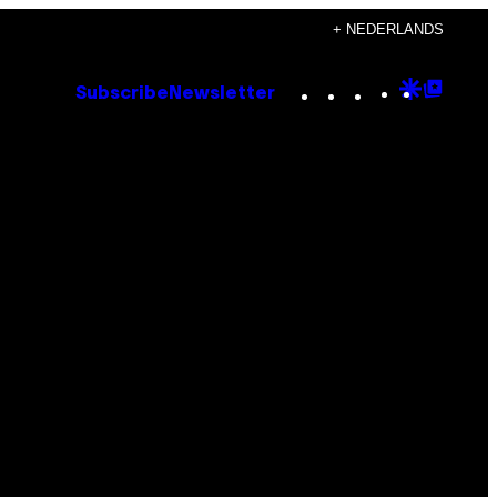
+ NEDERLANDS
Instagram
TikTok
YouTube
Google
Goog
Subscribe
Newsletter
Discove
Top
Posts