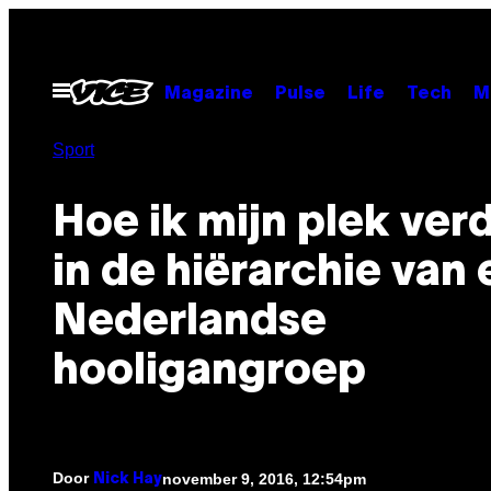
Ga
naar
de
Open
Magazine
Pulse
Life
Tech
M
menu
inhoud
Sport
Hoe ik mijn plek ver
in de hiërarchie van
Nederlandse
hooligangroep
Door
november 9, 2016, 12:54pm
Nick Hay