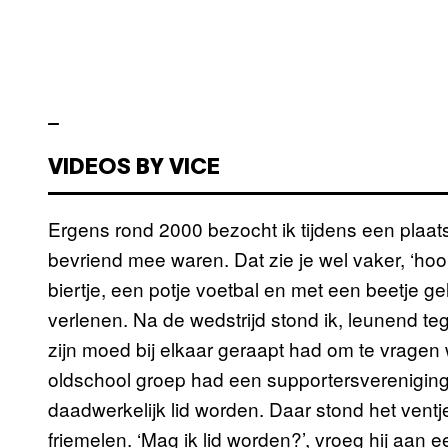
–
VIDEOS BY VICE
Ergens rond 2000 bezocht ik tijdens een plaa
bevriend mee waren. Dat zie je wel vaker, ‘hool
biertje, een potje voetbal en met een beetje g
verlenen. Na de wedstrijd stond ik, leunend tege
zijn moed bij elkaar geraapt had om te vragen w
oldschool groep had een supportersvereniging 
daadwerkelijk lid worden. Daar stond het ventj
friemelen. ‘Mag ik lid worden?’, vroeg hij aa