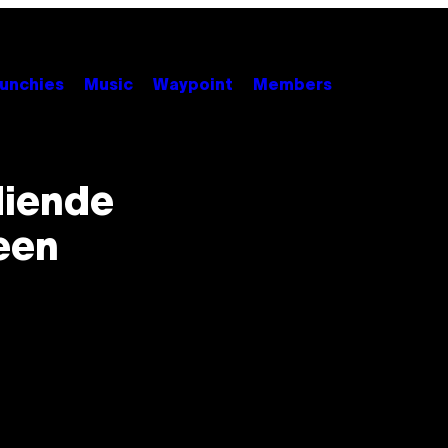
unchies
Music
Waypoint
Members
diende
 een