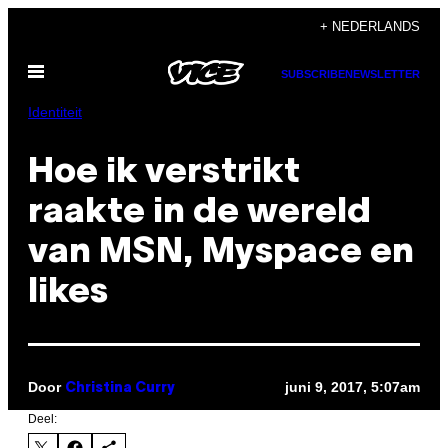
Ga
+ NEDERLANDS
naar
Open
de
SUBSCRIBE
NEWSLETTER
menu
inhoud
Identiteit
Hoe ik verstrikt
raakte in de wereld
van MSN, Myspace en
likes
Door
juni 9, 2017, 5:07am
Christina Curry
Deel: