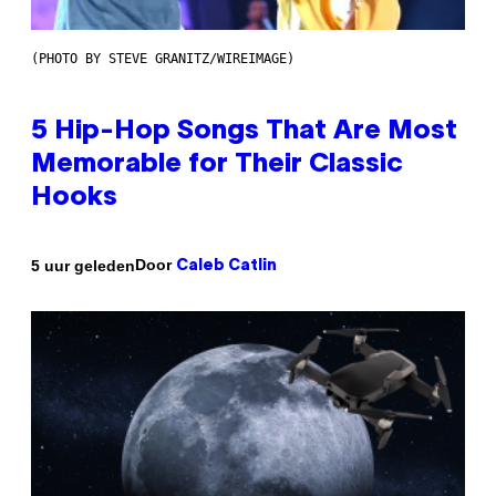
(PHOTO BY STEVE GRANITZ/WIREIMAGE)
5 Hip-Hop Songs That Are Most
Memorable for Their Classic
Hooks
Door
5 uur geleden
Caleb Catlin