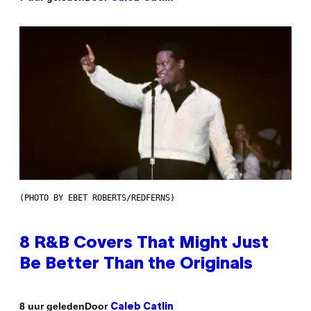
(PHOTO BY EBET ROBERTS/REDFERNS)
8 R&B Covers That Might Just
Be Better Than the Originals
Door
8 uur geleden
Caleb Catlin