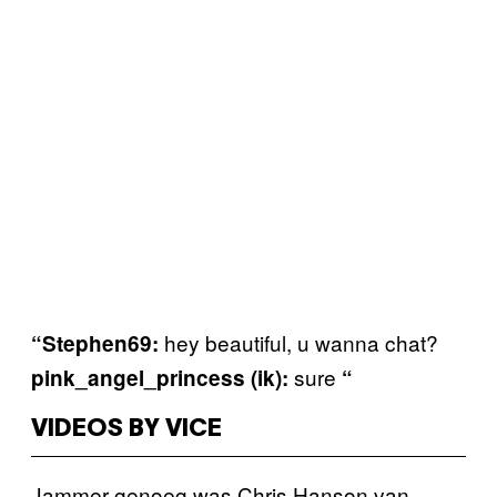
hey beautiful, u wanna chat?
“Stephen69:
sure
pink_angel_princess (ik):
“
VIDEOS BY VICE
Jammer genoeg was Chris Hanson van