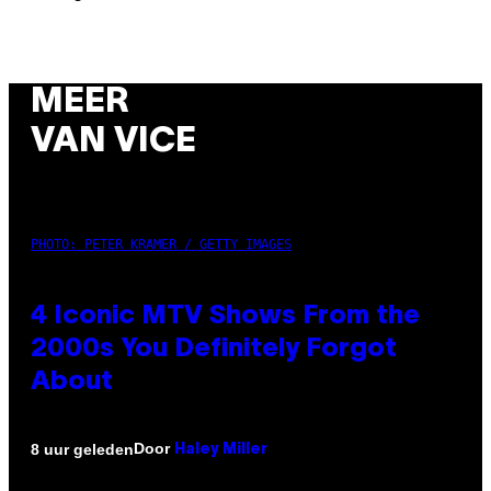
MEER
VAN VICE
PHOTO: PETER KRAMER / GETTY IMAGES
4 Iconic MTV Shows From the
2000s You Definitely Forgot
About
Door
8 uur geleden
Haley Miller