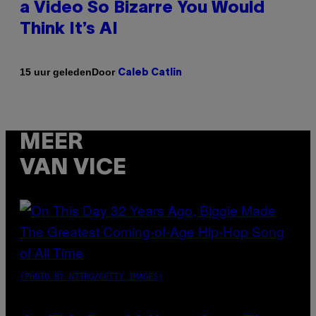
a Video So Bizarre You Would
Think It’s AI
Door
15 uur geleden
Caleb Catlin
MEER
VAN VICE
(PHOTO BY NITRO/GETTY IMAGES)