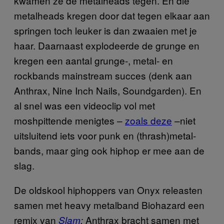
kwamen ze de metalheads tegen. En die
metalheads kregen door dat tegen elkaar aan
springen toch leuker is dan zwaaien met je
haar. Daarnaast explodeerde de grunge en
kregen een aantal grunge-, metal- en
rockbands mainstream succes (denk aan
Anthrax, Nine Inch Nails, Soundgarden). En
al snel was een videoclip vol met
moshpittende menigtes –
zoals deze
–niet
uitsluitend iets voor punk en (thrash)metal-
bands, maar ging ook hiphop er mee aan de
slag.
De oldskool hiphoppers van Onyx releasten
samen met heavy metalband Biohazard een
remix van
Anthrax bracht samen met
Slam
;