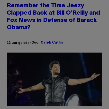
Remember the Time Jeezy
Clapped Back at Bill O’Reilly and
Fox News in Defense of Barack
Obama?
Door
12 uur geleden
Caleb Catlin