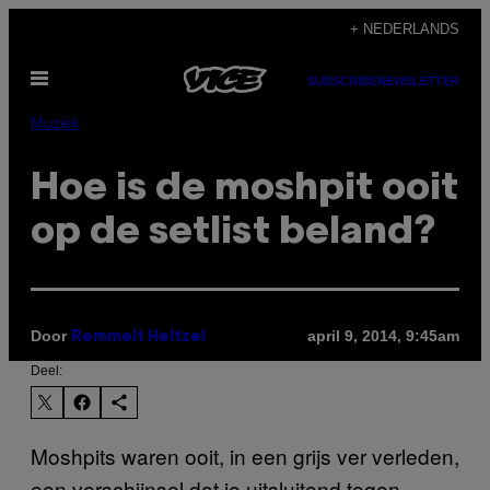
Ga
+ NEDERLANDS
naar
Open
de
SUBSCRIBE
NEWSLETTER
menu
inhoud
Muziek
Hoe is de moshpit ooit
op de setlist beland?
Door
april 9, 2014, 9:45am
Remmelt Heltzel
Deel:
Moshpits waren ooit, in een grijs ver verleden,
een verschijnsel dat je uitsluitend tegen