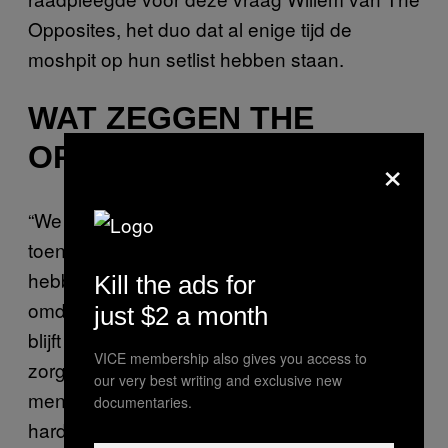
Opposites, het duo dat al enige tijd de
moshpit op hun setlist hebben staan.
WAT ZEGGEN THE
OPPOSITES EROVER?
×
“We zijn er 6,7 jaar geleden mee begonnen,
toen gebeurde het toevallig. Vanaf toen
hebben we het in onze show gehouden,
Kill the ads for
omdat het gewoon een fantastische manier
just $2 a month
blijft om een feestje te vieren. Een moshpit
VICE membership also gives you access to
zorgt nog altijd voor een gekkenhuis. Kijk, als
our very best writing and exclusive new
mensen hard willen gaan, dan gaan ze zo
documentaries.
hard als ze zelf willen. Daar kan je als artiest