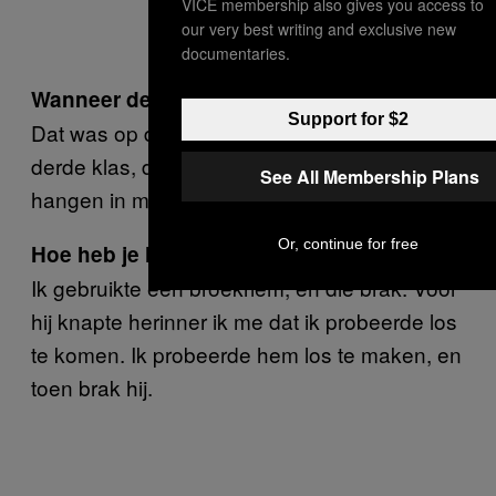
VICE membership also gives you access to
our very best writing and exclusive new
documentaries.
Wanneer deed je een zelfmoordpoging?
Support for $2
Dat was op de middelbare school, in de
derde klas, denk ik. Ik probeerde mezelf op te
See All Membership Plans
hangen in mijn kast.
Or, continue for free
Hoe heb je het overleefd?
Ik gebruikte een broekriem, en die brak. Voor
hij knapte herinner ik me dat ik probeerde los
te komen. Ik probeerde hem los te maken, en
toen brak hij.