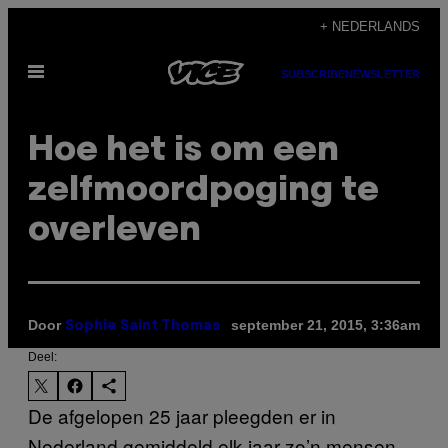
Ga
+ NEDERLANDS
naar
Open
de
SUBSCRIBE
NEWSLETTER
menu
inhoud
Hoe het is om een
zelfmoordpoging te
overleven
Door
september 21, 2015, 3:36am
Sophie Saint Thomas
Deel:
De afgelopen 25 jaar pleegden er in
Nederland gemiddeld elk jaar zo’n mensen