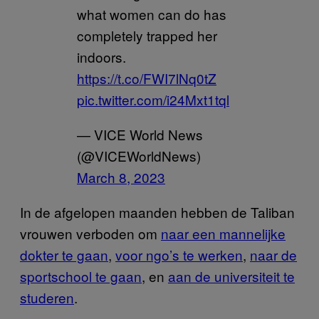
what women can do has
completely trapped her
indoors.
https://t.co/FWI7lNq0tZ
pic.twitter.com/i24Mxt1tql
— VICE World News
(@VICEWorldNews)
March 8, 2023
In de afgelopen maanden hebben de Taliban
vrouwen verboden om
naar een mannelijke
dokter te gaan
,
voor ngo’s te werken
,
naar de
sportschool te gaan
, en
aan de universiteit te
studeren
.