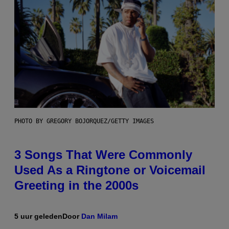
PHOTO BY GREGORY BOJORQUEZ/GETTY IMAGES
3 Songs That Were Commonly
Used As a Ringtone or Voicemail
Greeting in the 2000s
5 uur geleden
Door
Dan Milam