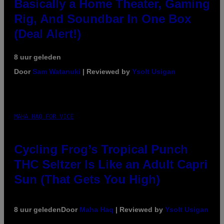
Basically a Home Theater, Gaming
Rig, And Soundbar In One Box
(Deal Alert!)
8 uur geleden
Door
Sam Watanuki
| Reviewed by
Ysolt Usigan
MAHA HAQ FOR VICE
Cycling Frog’s Tropical Punch
THC Seltzer Is Like an Adult Capri
Sun (That Gets You High)
8 uur geleden
Door
Maha Haq
| Reviewed by
Ysolt Usigan