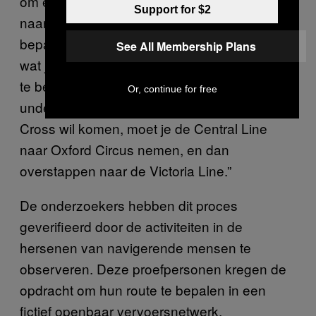
om elke stap van elke mogelijke route van A
Support for $2
naar B te berekenen; het is voldoende om te
bepalen in welke context je je nu bevindt en
See All Membership Plans
wat je moet doen om in de volgende context
te belanden. Als je via de Londense
Or, continue for free
underground van Marble Arch naar King’s
Cross wil komen, moet je de Central Line
naar Oxford Circus nemen, en dan
overstappen naar de Victoria Line.”
De onderzoekers hebben dit proces
geverifieerd door de activiteiten in de
hersenen van navigerende mensen te
observeren. Deze proefpersonen kregen de
opdracht om hun route te bepalen in een
fictief openbaar vervoersnetwerk.