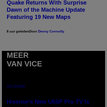
Quake Returns With Surprise
Dawn of the Machine Update
Featuring 19 New Maps
8 uur geleden
Door
Denny Connolly
MEER
VAN VICE
VIA HISENSE
Hisense’s New U6SF Pro TV Is