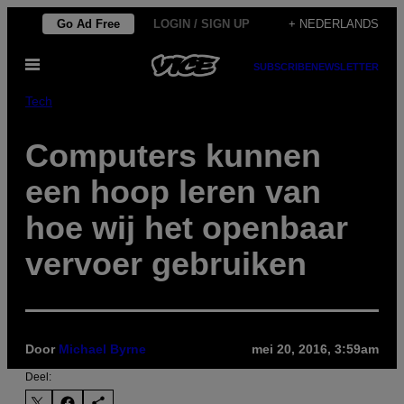
Ga
Go Ad Free
LOGIN / SIGN UP
+ NEDERLANDS
naar
Open
de
SUBSCRIBE
NEWSLETTER
menu
inhoud
Tech
Computers kunnen
een hoop leren van
hoe wij het openbaar
vervoer gebruiken
Door
Michael Byrne
mei 20, 2016, 3:59am
Deel: