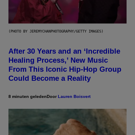
(PHOTO BY JEREMYCHANPHOTOGRAPHY/GETTY IMAGES)
After 30 Years and an ‘Incredible
Healing Process,’ New Music
From This Iconic Hip-Hop Group
Could Become a Reality
8 minuten geleden
Door
Lauren Boisvert