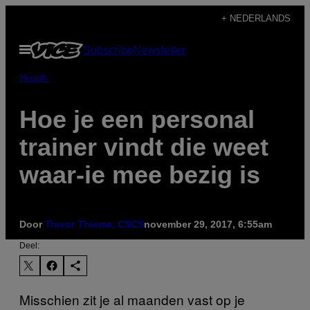
Ga
+ NEDERLANDS
naar
Open
Subscribe
Newsletter
de
menu
inhoud
Health
Hoe je een personal
trainer vindt die weet
waar-ie mee bezig is
Door
Trevor Thieme, CSCS
november 29, 2017, 6:55am
Deel:
Misschien zit je al maanden vast op je