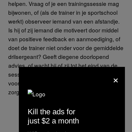
helpen. Vraag of je een trainingssessie mag
bijwonen, of (als de trainer in je sportschool
werkt) observeer iemand van een afstandje.
Is hij of zij iemand die motiveert door middel
van positieve feedback en aanmoediging, of
doet de trainer niet onder voor de gemiddelde
drilsergeant? Geeft diegene doorlopend
advies, of wacht hij of zij tot het eind van de
×
sessie om kritiek te geven en verbeteringen
voor te stellen? Wat zijn of haar stijl ook is,
zorg dat het bij jouw persoonlijkheid aansluit.
Kill the ads for
just $2 a month