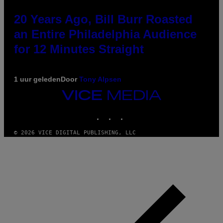
20 Years Ago, Bill Burr Roasted
an Entire Philadelphia Audience
for 12 Minutes Straight
1 uur geleden
Door
Tony Alpsen
VICE
MEDIA
INSTAGRAM
TIKTOK
YOUTUBE
© 2026 VICE DIGITAL PUBLISHING, LLC