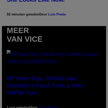
52 minuten geleden
Door
Luis Prada
MEER
VAN VICE
69 Years Ago, Abbott and
Costello’s Feud Took a Very
NSFW Turn
1 uur geleden
Door
Tony Alpsen