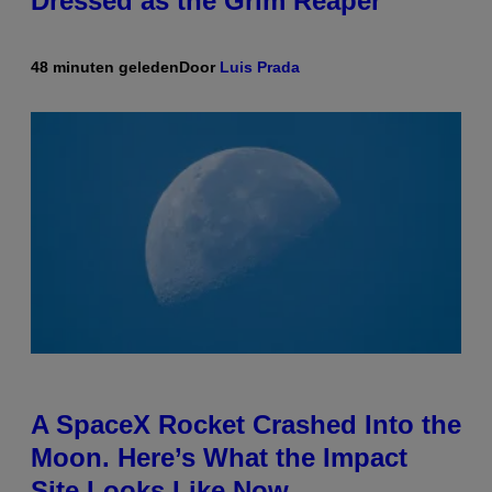
Dressed as the Grim Reaper
48 minuten geleden
Door
Luis Prada
A SpaceX Rocket Crashed Into the
Moon. Here’s What the Impact
Site Looks Like Now.