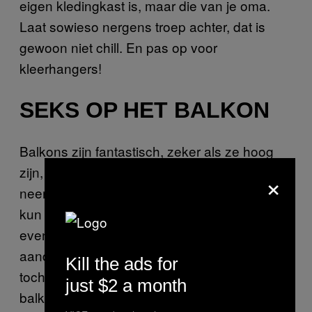
eigen kledingkast is, maar die van je oma.
Laat sowieso nergens troep achter, dat is
gewoon niet chill. En pas op voor
kleerhangers!
SEKS OP HET BALKON
Balkons zijn fantastisch, zeker als ze hoog
zijn, omheiningen hebben en je er van alles
×
neer kunt zetten. Dan heb je veel privacy én
kun je allerlei kanten op. Doe wel binnen
even het licht uit, zodat je geen onnodige
aandacht trekt, en let natuurlijk goed op of er
Kill the ads for
toch niet glurende buren zijn die recht op je
just $2 a month
balkon kunnen uitkijken. Mochten er geen