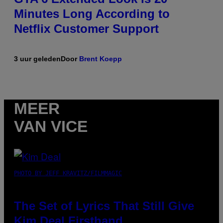
Minutes Long According to
Netflix Customer Support
3 uur geleden
Door
Brent Koepp
MEER
VAN VICE
PHOTO BY JEFF KRAVITZ/FILMMAGIC
The Set of Lyrics That Still Give
Kim Deal Firsthand