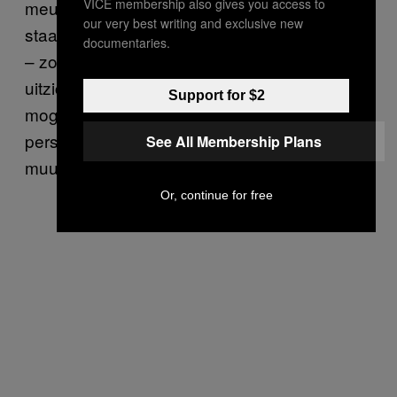
VICE membership also gives you access to
meubels op het balkon staan, dan zijn
our very best writing and exclusive new
staande posities van achteren een goed idee
documentaries.
– zo kun je ondertussen ook nog van het
uitzicht genieten. Hou je kleren zoveel
Support for $2
mogelijk aan en laat de ontvangende
persoon voorover bukken en op de railing of
See All Membership Plans
muur leunen.
Or, continue for free