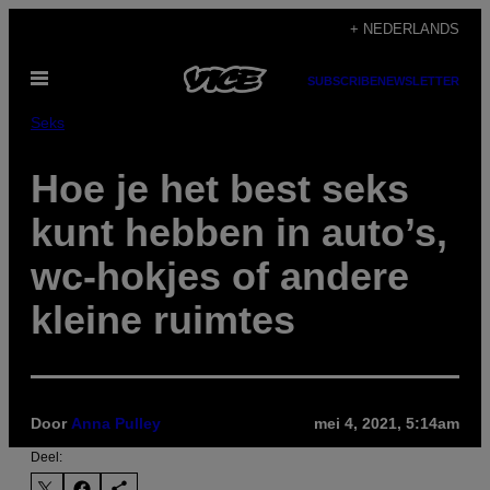
Ga
+ NEDERLANDS
naar
Open
de
SUBSCRIBE
NEWSLETTER
menu
inhoud
Seks
Hoe je het best seks
kunt hebben in auto’s,
wc-hokjes of andere
kleine ruimtes
Door
Anna Pulley
mei 4, 2021, 5:14am
Deel: