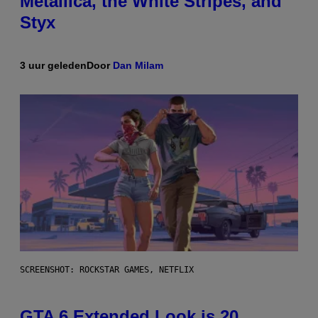
Metallica, the White Stripes, and
Styx
3 uur geleden
Door
Dan Milam
SCREENSHOT: ROCKSTAR GAMES, NETFLIX
GTA 6 Extended Look is 20