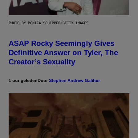
PHOTO BY MONICA SCHIPPER/GETTY IMAGES
ASAP Rocky Seemingly Gives
Definitive Answer on Tyler, The
Creator’s Sexuality
1 uur geleden
Door
Stephen Andrew Galiher