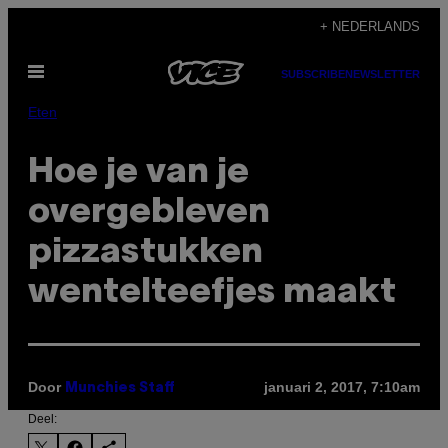
Ga
+ NEDERLANDS
naar
Open
de
SUBSCRIBE
NEWSLETTER
menu
inhoud
Eten
Hoe je van je
overgebleven
pizzastukken
wentelteefjes maakt
Door
januari 2, 2017, 7:10am
Munchies Staff
Deel: