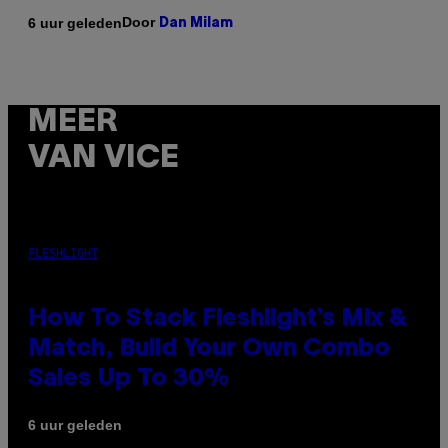
Door
6 uur geleden
Dan Milam
MEER
VAN VICE
FLESHLIGHT
How To Stack Fleshlight’s Mix &
Match, Build Your Own Combo
Sales Up To 30%
6 uur geleden