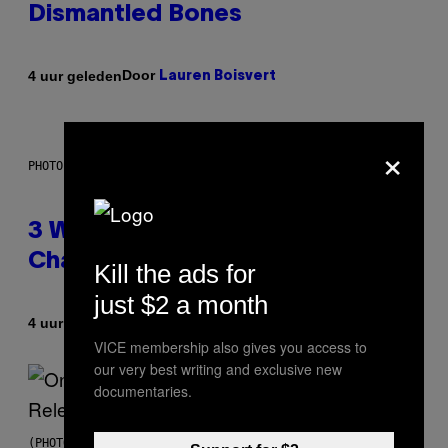
Dismantled Bones
Door
4 uur geleden
Lauren Boisvert
×
PHOTO ILLUSTRATION BY IAN WALDIE/GETTY IMAGES
3 Ways Your Music Taste
Changes as You Get Older
Kill the ads for
just $2 a month
Door
4 uur geleden
Dan Milam
VICE membership also gives you access to
our very best writing and exclusive new
documentaries.
(PHOTO BY GARY GERSHOFF/WIREIMAGE)