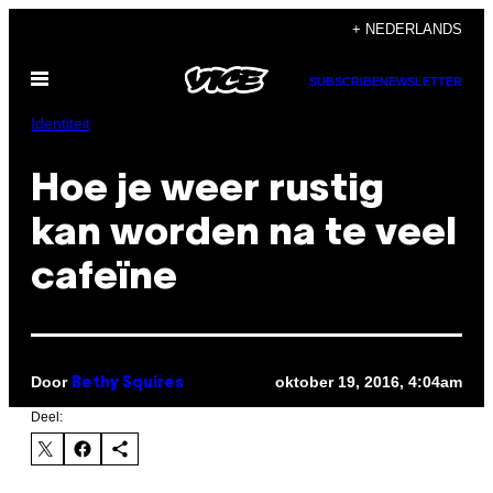
Ga
+ NEDERLANDS
naar
Open
de
SUBSCRIBE
NEWSLETTER
menu
inhoud
Identiteit
Hoe je weer rustig
kan worden na te veel
cafeïne
Door
oktober 19, 2016, 4:04am
Bethy Squires
Deel: