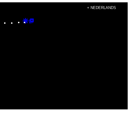
+ NEDERLANDS
Instagram
TikTok
YouTube
Google
Google
Discover
Top
Posts