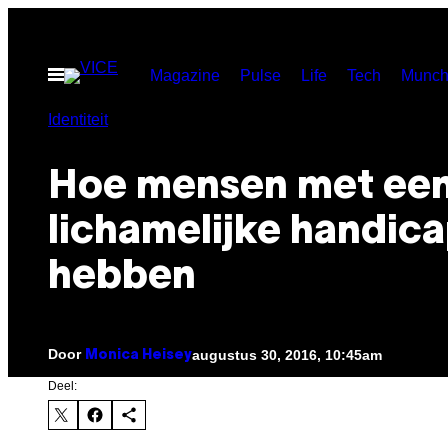
Ga
naar
Open
Magazine
Pulse
Life
Tech
Munch
de
menu
inhoud
Identiteit
Hoe mensen met ee
lichamelijke handica
hebben
Door
augustus 30, 2016, 10:45am
Monica Heisey
Deel: