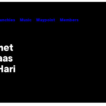
unchies
Music
Waypoint
Members
het
aas
Hari