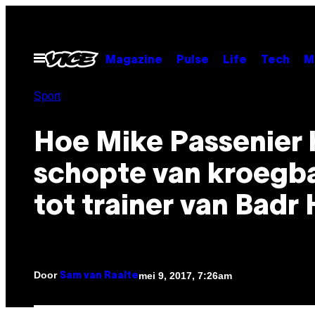
Ga
naar
de
Open
Magazine
Pulse
Life
Tech
M
menu
inhoud
Sport
Hoe Mike Passenier 
schopte van kroegb
tot trainer van Badr 
Door
mei 9, 2017, 7:26am
Sam van Raalte