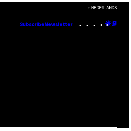
+ NEDERLANDS
Instagram
TikTok
YouTube
Google
Goog
Subscribe
Newsletter
Discove
Top
Posts