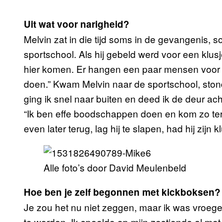
Uit wat voor narigheid?
Melvin zat in die tijd soms in de gevangenis, s
sportschool. Als hij gebeld werd voor een klusje
hier komen. Er hangen een paar mensen voor d
doen.” Kwam Melvin naar de sportschool, stond 
ging ik snel naar buiten en deed ik de deur ach
“Ik ben effe boodschappen doen en kom zo terug
even later terug, lag hij te slapen, had hij zijn
Alle foto’s door David Meulenbeld
Hoe ben je zelf begonnen met kickboksen?
Je zou het nu niet zeggen, maar ik was vroege
te worden. Ik speelde op mijn zestiende al me