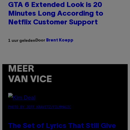
GTA 6 Extended Look is 20
Minutes Long According to
Netflix Customer Support
Door
1 uur geleden
Brent Koepp
MEER
VAN VICE
PHOTO BY JEFF KRAVITZ/FILMMAGIC
The Set of Lyrics That Still Give