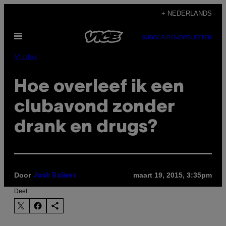
Ga
+ NEDERLANDS
naar
Open
de
SUBSCRIBE
NEWSLETTER
menu
inhoud
Muziek
Hoe overleef ik een
clubavond zonder
drank en drugs?
Door
maart 19, 2015, 3:35pm
Josh Baines
Deel: