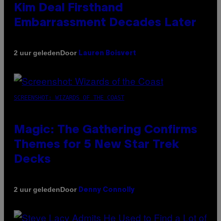
Kim Deal Firsthand
Embarrassment Decades Later
Door
2 uur geleden
Lauren Boisvert
SCREENSHOT: WIZARDS OF THE COAST
Magic: The Gathering Confirms
Themes for 5 New Star Trek
Decks
Door
2 uur geleden
Denny Connolly