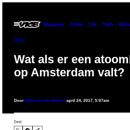
Ga
naar
de
Open
Magazine
Pulse
Life
Tech
Munc
menu
inhoud
Tech
Wat als er een atoo
op Amsterdam valt?
Door
Nikki van der Westen
april 24, 2017, 5:07am
Deel: