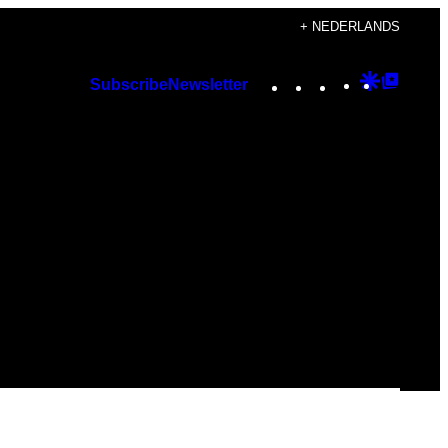
+ NEDERLANDS
Instagram
TikTok
YouTube
Google
Googl
Subscribe
Newsletter
Discover
Top
Posts