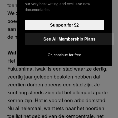
our very best writing and exclusive new
toen was de ramp precies vijf jaar geleden.
documentaries.
We zijn met de hele ploeg naar een
boeddhistische herdenkingsdienst geweest
Support for $2
aan zee, om de slachtoffers te herdenken en
de nabestaanden te steunen.
See All Membership Plans
Wat voor stad is Iwaki?
Or, continue for free
Het ligt aan de kust, in het puntje van
Fukushima. Iwaki is een stad waar ze dertig,
veertig jaar geleden besloten hebben dat
veertien dorpen opeens een stad zijn. Je
kunt nog steeds zien dat het allemaal aparte
kernen zijn. Het is vooral een arbeidersstad.
Nu al helemaal, want iets naar het noorden
toe ligt het gebied van de kerncentrale, het