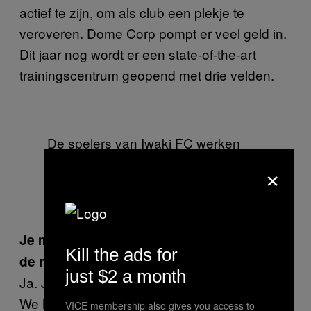
actief te zijn, om als club een plekje te
veroveren. Dome Corp pompt er veel geld in.
Dit jaar nog wordt er een state-of-the-art
trainingscentrum geopend met drie velden.
De spelers van Iwaki FC werken
een training af op een van de
×
weinige grasvelden in de provincie
(Foto: Iwaki FC)
Je merkt dus nog veel van de nasleep van
Kill the ads for
de ramp.
just $2 a month
Ja. Je ziet overal nog constructie en werkers.
We hebben in maart ook een tour gehad,
VICE membership also gives you access to