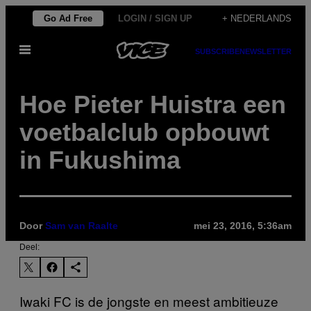
Ga
Go Ad Free
LOGIN / SIGN UP
+ NEDERLANDS
naar
Open
de
SUBSCRIBE
NEWSLETTER
menu
inhoud
Hoe Pieter Huistra een
voetbalclub opbouwt
in Fukushima
Door
Sam van Raalte
mei 23, 2016, 5:36am
Deel:
Iwaki FC is de jongste en meest ambitieuze