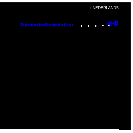
+ NEDERLANDS
Instagram
TikTok
YouTube
Google
Goog
Subscribe
Newsletter
Discove
Top
Posts