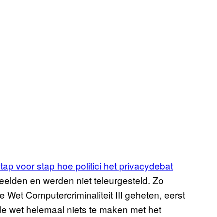
tap voor stap hoe politici het privacydebat
eelden en werden niet teleurgesteld. Zo
de Wet Computercriminaliteit III geheten, eerst
e wet helemaal niets te maken met het