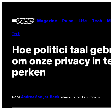
Ga
naar
de
Open
Magazine
Pulse
Life
Tech
M
menu
inhoud
Tech
Hoe politici taal geb
om onze privacy in t
perken
Door
februari 2, 2017, 6:55am
Andrea Speijer-Beek