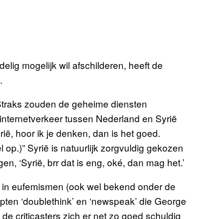
lig mogelijk wil afschilderen, heeft de
.
 ‘Straks zouden de geheime diensten
 internetverkeer tussen Nederland en Syrië
yrië, hoor ik je denken, dan is het goed.
 op.)” Syrië is natuurlijk zorgvuldig gekozen
en, ‘Syrië, brr dat is eng, oké, dan mag het.’
en in eufemismen (ook wel bekend onder de
ten ‘doublethink’ en ‘newspeak’ die George
 de criticasters zich er net zo goed schuldig