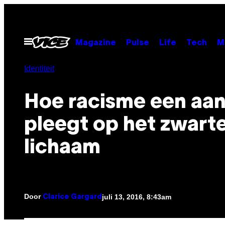
Ga
naar
de
Open
Magazine
Pulse
Life
Tech
M
menu
inhoud
Identiteit
Hoe racisme een aan
pleegt op het zwart
lichaam
Door
juli 13, 2016, 8:43am
Clarice Gargard