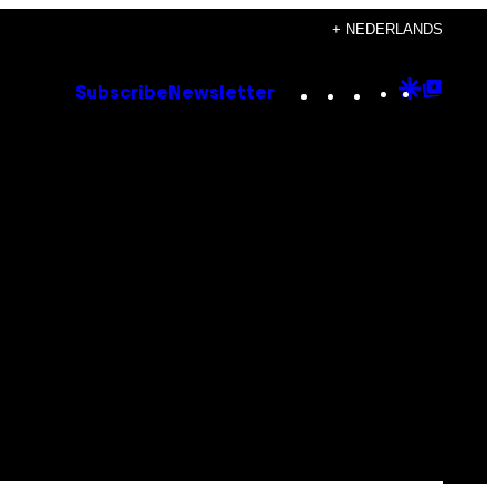
+ NEDERLANDS
Instagram
TikTok
YouTube
Google
Goog
Subscribe
Newsletter
Discove
Top
Posts