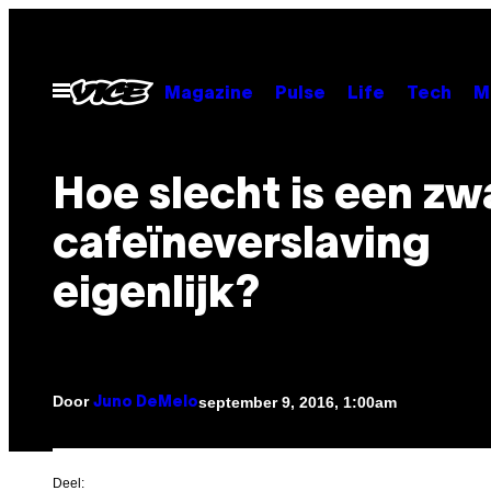
Ga
naar
de
Open
Magazine
Pulse
Life
Tech
M
menu
inhoud
Hoe slecht is een zw
cafeïneverslaving
eigenlijk?
Door
september 9, 2016, 1:00am
Juno DeMelo
Deel: