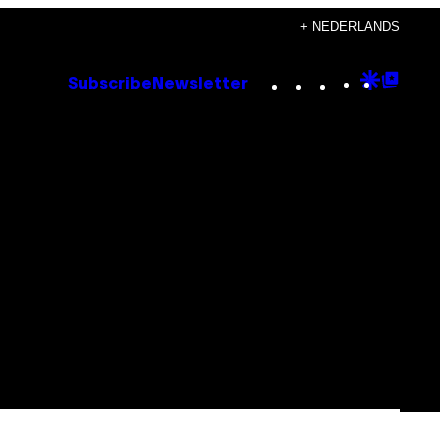
+ NEDERLANDS
Instagram
TikTok
YouTube
Google
Goog
Subscribe
Newsletter
Discove
Top
Posts