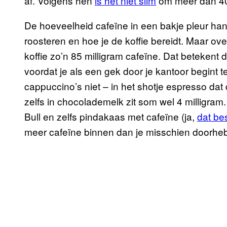
af. Volgens hen
is het niet slim
om meer dan 400
De hoeveelheid cafeïne in een bakje pleur han
roosteren en hoe je de koffie bereidt. Maar ov
koffie zo’n 85 milligram cafeïne. Dat betekent d
voordat je als een gek door je kantoor begint te
cappuccino’s niet – in het shotje espresso dat d
zelfs in chocolademelk zit som wel 4 milligram.
Bull en zelfs pindakaas met cafeïne (ja,
dat be
meer cafeïne binnen dan je misschien doorheb