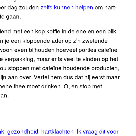
e per dag zouden
zelfs kunnen helpen
om hart-
te gaan.
riend met een kop koffie in de ene en een blik
t en je een kloppende ader op z’n zwetende
gewoon even bijhouden hoeveel porties cafeïne
op de verpakking, maar er is veel te vinden op het
g zou stoppen met cafeïne houdende producten,
pijn aan over. Vertel hem dus dat hij eerst maar
groene thee moet drinken. O, en stop met
van.
nk
gezondheid
hartklachten
Ik vraag dit voor