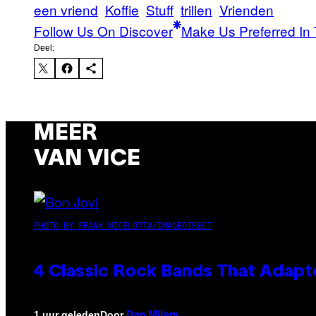
een vriend
Koffie
Stuff
trillen
Vrienden
Follow Us On Discover
Make Us Preferred In 
Deel:
MEER
VAN VICE
PHOTO BY FRANK MICELOTTA/IMAGEDIRECT
4 Classic Rock Bands That Adapt
Door
1 uur geleden
Dan Milam