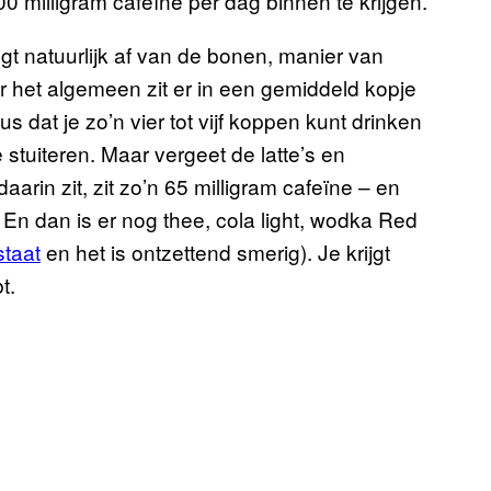
 milligram cafeïne per dag binnen te krijgen.
gt natuurlijk af van de bonen, manier van
er het algemeen zit er in een gemiddeld kopje
us dat je zo’n vier tot vijf koppen kunt drinken
 stuiteren. Maar vergeet de latte’s en
aarin zit, zit zo’n 65 milligram cafeïne – en
 En dan is er nog thee, cola light, wodka Red
staat
en het is ontzettend smerig). Je krijgt
t.