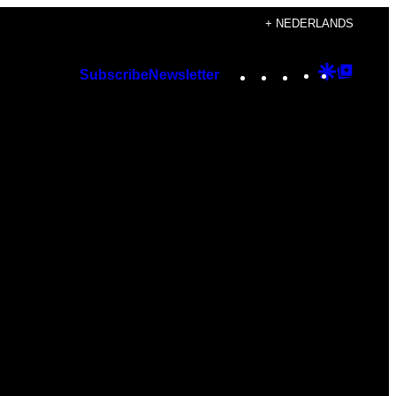
+ NEDERLANDS
Instagram
TikTok
YouTube
Google
Googl
Subscribe
Newsletter
Discover
Top
Posts