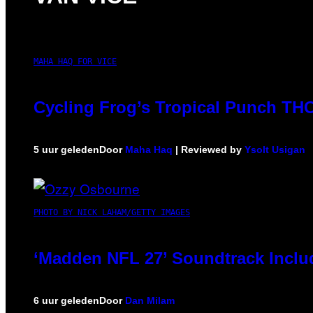
MAHA HAQ FOR VICE
Cycling Frog’s Tropical Punch THC 
5 uur geleden
Door
Maha Haq
| Reviewed by
Ysolt Usigan
PHOTO BY NICK LAHAM/GETTY IMAGES
‘Madden NFL 27’ Soundtrack Includ
6 uur geleden
Door
Dan Milam