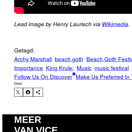
Lead image by Henry Laurisch via
Wikimedia
​.
Getagd:
Archy Marshall
beach goth
Beach Goth Festi
Importance
King Krule:
Music
music festival
Follow Us On Discover
Make Us Preferred In 
Deel:
MEER
VAN VICE