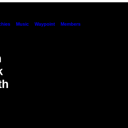
hies
Music
Waypoint
Members
n
k
th