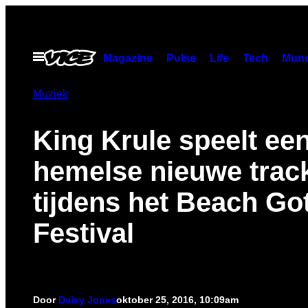
Ga
naar
de
Open
Magazine
Pulse
Life
Tech
Munc
menu
inhoud
Muziek
King Krule speelt ee
hemelse nieuwe trac
tijdens het Beach Go
Festival
Door
Daisy Jones
oktober 25, 2016, 10:09am