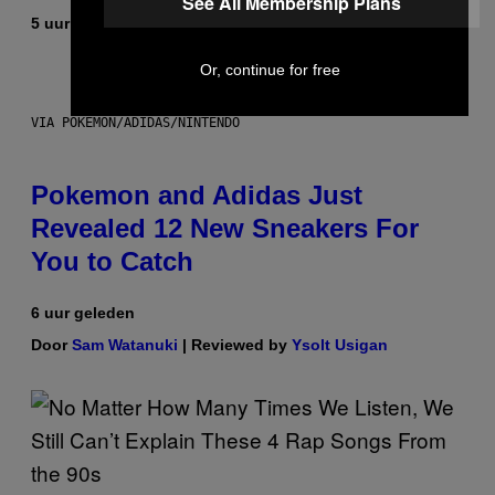
See All Membership Plans
5 uur geleden
Door
Maha Haq
| Reviewed by
Ysolt Usigan
Or, continue for free
VIA POKEMON/ADIDAS/NINTENDO
Pokemon and Adidas Just
Revealed 12 New Sneakers For
You to Catch
6 uur geleden
Door
Sam Watanuki
| Reviewed by
Ysolt Usigan