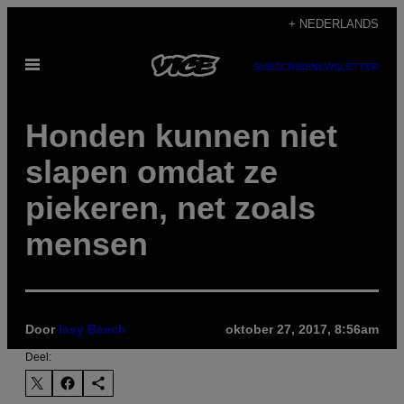
Ga
+ NEDERLANDS
naar
Open
de
SUBSCRIBE
NEWSLETTER
menu
inhoud
Honden kunnen niet
slapen omdat ze
piekeren, net zoals
mensen
Door
Issy Beech
oktober 27, 2017, 8:56am
Deel: