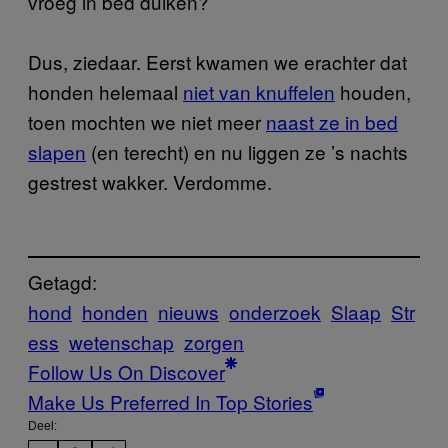
vroeg in bed duiken?
Dus, ziedaar. Eerst kwamen we erachter dat
honden helemaal
niet van knuffelen
houden,
toen mochten we niet meer
naast ze in bed
slapen
(en terecht) en nu liggen ze ’s nachts
gestrest wakker. Verdomme.
Getagd:
hond
honden
nieuws
onderzoek
Slaap
Str
ess
wetenschap
zorgen
Follow Us On Discover
Make Us Preferred In Top Stories
Deel: