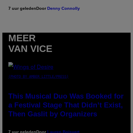
7 uur geleden
Door
Denny Connolly
MEER
VAN VICE
(PHOTO BY AMBER LITTLE/PRESS)
This Musical Duo Was Booked for
a Festival Stage That Didn’t Exist,
Then Gaslit by Organizers
7 uur geleden
Door
Lauren Boisvert