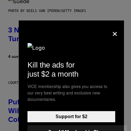
PHOTO BY NIELS VAN IPEREN/GETTY IMAGES
×
3 No-Skip Britpop Albums
Turning 30 This Year
4 uur geleden
Door
Dan Milam
Kill the ads for
just $2 a month
COURTESY OF PUFFCO
VICE membership also gives you access to
our very best writing and exclusive new
documentaries.
Puffco Went Full Gamer With Its
Wild New Plasma Peak Pro
Support for $2
Colorway