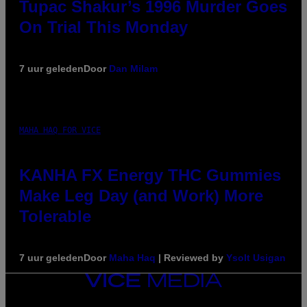
Tupac Shakur’s 1996 Murder Goes
On Trial This Monday
7 uur geleden
Door
Dan Milam
MAHA HAQ FOR VICE
KANHA FX Energy THC Gummies
Make Leg Day (and Work) More
Tolerable
7 uur geleden
Door
Maha Haq
| Reviewed by
Ysolt Usigan
VICE
MEDIA
INSTAGRAM
TIKTOK
YOUTUBE