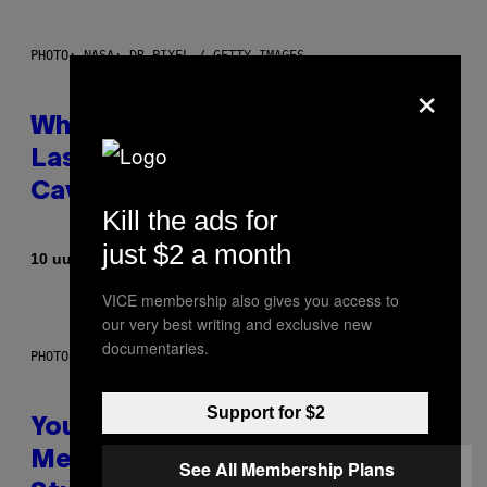
PHOTO: NASA; DR PIXEL / GETTY IMAGES
×
Why NASA Wants to Send a
Laser-Powered Drone Into
Caves Beneath the Moon
Kill the ads for
just $2 a month
Door
10 uur geleden
Luis Prada
VICE membership also gives you access to
our very best writing and exclusive new
documentaries.
PHOTO: BATUHAN TOKER / GETTY IMAGES
Support for $2
Your Desk Height Could Be
Messing With Your Brain, New
See All Membership Plans