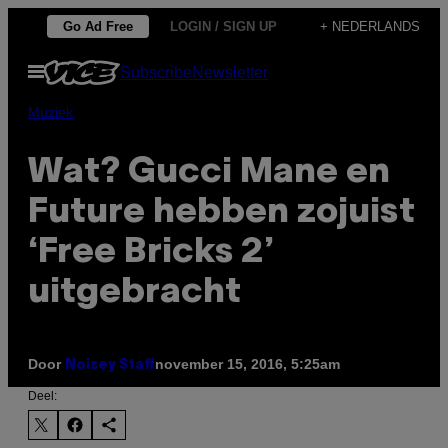
Ga
Go Ad Free
LOGIN / SIGN UP
+ NEDERLANDS
naar
Open
Subscribe
Newsletter
de
menu
inhoud
Muziek
Wat? Gucci Mane en
Future hebben zojuist
‘Free Bricks 2’
uitgebracht
Door
november 15, 2016, 5:25am
Noisey Staff
Deel: